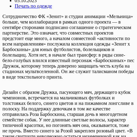
05.10.2023
Печать по одежде
Сотрудничество ФК «Зенит» и студии анимации «Мельница»
больше, чем коллаборация в рамках одного проекта — в
сентябре сторонами подписано соглашение о стратегическом
партнерстве. Это означает, что совместных проектов
предстоит еще много, а началом совместной «активности по
всем направлениям» послужила коллекция одежды «Зенит х
Барбоскины» для юных футболистов, болельщиков и
болельщиц. Хотя нет, в начале был трансфер: в ряды сине-
бело-голубых влился известный персонаж «Барбоскиных» пес
Дружок, которому теперь доверено защищать честь клуба на
стадионах мультвселенной. Он же служит талисманом победы
в виде текстильного принта.
Дизайн с образом Дружка, пасующего мяч, держащего кубок
чемпионов, встречается на мальчиковых футболках и
толстовках белого, синего цветов и на пижамном лонгсливе в
полоску. На поддержку девочкам в том же качестве
отправилась Роза Барбоскина, старшая дочь в многодетном
семействе собак. У нее длинные светлые волосы, характер
типичной красотки, но погонять мяч она, оказывается, тоже
не прочь. Вместо синего за Розой закреплен розовый цвет. «В
таком свитшоте невозможно остаться незамеченной как на