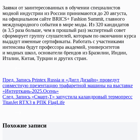
Заявки от заинтересованных в обучении специалистов
модной индустрии из России принимаются до 20 августа,
на официальном сайте BRICS+ Fashion Summit, главного
международного события в мире моды. Из 320 кандидатов
(в 3,5 раза больше, чем в прошлый раз) экспертный совет
сформирует группу слушателей, которым по окончании курса
выдадут именные сертификаты. Работать с участниками
интенсива будут профессора академий, университетов
и модных школ, основатели брендов из Бразилии, Индии,
Италии, Китая, Турции и других стран.
Пред.
Запись
Printex Russia и «Дигл Дизайн» проведут
совместную презентацию трафаретной машины на выставке
«Интерткань-2025.Осень»
След.
Запись
«Смарт-Т» запустила каландровый термопресс
TitanJet RTX3 в РПК FlagLife
Похожие записи