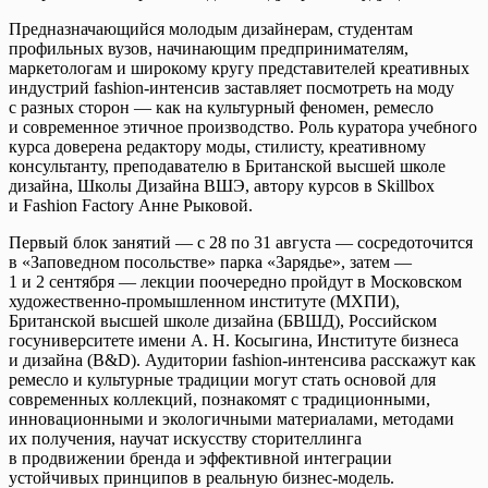
Предназначающийся молодым дизайнерам, студентам
профильных вузов, начинающим предпринимателям,
маркетологам и широкому кругу представителей креативных
индустрий fashion-интенсив заставляет посмотреть на моду
с разных сторон — как на культурный феномен, ремесло
и современное этичное производство. Роль куратора учебного
курса доверена редактору моды, стилисту, креативному
консультанту, преподавателю в Британской высшей школе
дизайна, Школы Дизайна ВШЭ, автору курсов в Skillbox
и Fashion Factory Анне Рыковой.
Первый блок занятий — с 28 по 31 августа — сосредоточится
в «Заповедном посольстве» парка «Зарядье», затем —
1 и 2 сентября — лекции поочередно пройдут в Московском
художественно-промышленном институте (МХПИ),
Британской высшей школе дизайна (БВШД), Российском
госуниверситете имени А. Н. Косыгина, Институте бизнеса
и дизайна (B&D). Аудитории fashion-интенсива расскажут как
ремесло и культурные традиции могут стать основой для
современных коллекций, познакомят с традиционными,
инновационными и экологичными материалами, методами
их получения, научат искусству сторителлинга
в продвижении бренда и эффективной интеграции
устойчивых принципов в реальную бизнес-модель.