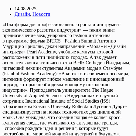
14.08.2025
Дизайн
,
Новости
«Платформа для профессионального роста и инструмент
экономического развития индустрии» — таким видит
предназначение международного fashion-интенсива
в программе форума BRICS+ Fashion Summit Антонио
Маурицио Гриолли, декан направлений «Мода» и «Дизайн
интерьера» Pearl Academy, учебные кампусы которой
расположены в пяти индийских городах. А так думает
основатель консалтинг-агентства Bediz Co Бедиз Йилдырым,
читающий лекции студентам Академии моды в Стамбуле
(Istanbul Fashion Academy): «В контексте современного мира,
интенсив формирует гибкое мышление и инновационный
подход, которые необходимы молодому поколению
индустрии». Преподаватель университета The Hague
University of Applied Sciences в Нидерландах и научный
сотрудник International Institute of Social Studies (ISS)
в бразильском Erasmus University Rotterdam Лусиана Дуарте
специализируется на новых технологиях для цикличной
моды. Она убеждена, что объединяющая ее коллег кросс-
культурная среда, где учитываются актуальные тренды,
«способна рождать идеи и решения, которые будут
востребованы мировой модной индустрией в будущем».