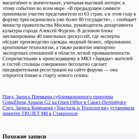
масштабнее и значительнее, учитывая высокий интерес к
этому событию во всем мире. «В предыдущем саммите
принимали участие представители из 63 стран, а в этом году к
форуму присоединились уже более 80 государств», – сообщает
министр правительства Москвы, руководитель департамента
культуры города Алексей Фурсин. В деловом блоке
запланированы 40 панельных дискуссий, где эксперты
обсудят производство одежды, модный бизнес, образование,
креативные технологии, а также развитие импортно-
экспортных отношений в области легкой промышленности.
Сопричастными к происходящему в МКЗ «Зарядье» жителей
и гостей столицы совершенно бесплатно сделает
предварительная регистрации на сайте форума — она
откроется ближе к старту нового сезона.
Пред.
Запись
Премьера сублимационного принтера
GongZheng Apsaras G2 на Open Office в Санкт-Петербурге
След.
Запись
Компания «Текстиль и Технологии» установила
принтер TRUJET M8 в Ставрополе
Похожие записи