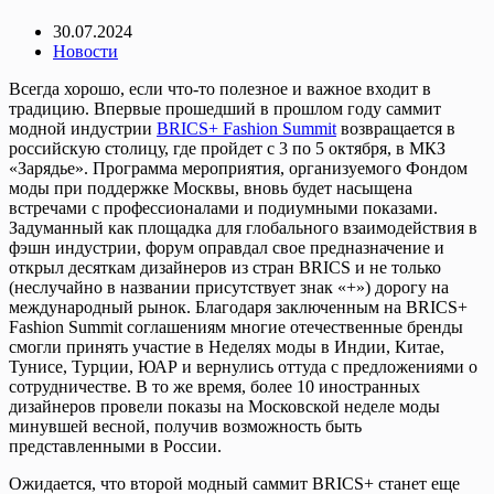
30.07.2024
Новости
Всегда хорошо, если что-то полезное и важное входит в
традицию. Впервые прошедший в прошлом году саммит
модной индустрии
BRICS+ Fashion Summit
возвращается в
российскую столицу, где пройдет с 3 по 5 октября, в МКЗ
«Зарядье». Программа мероприятия, организуемого Фондом
моды при поддержке Москвы, вновь будет насыщена
встречами с профессионалами и подиумными показами.
Задуманный как площадка для глобального взаимодействия в
фэшн индустрии, форум оправдал свое предназначение и
открыл десяткам дизайнеров из стран BRICS и не только
(неслучайно в названии присутствует знак «+») дорогу на
международный рынок. Благодаря заключенным на BRICS+
Fashion Summit соглашениям многие отечественные бренды
смогли принять участие в Неделях моды в Индии, Китае,
Тунисе, Турции, ЮАР и вернулись оттуда с предложениями о
сотрудничестве. В то же время, более 10 иностранных
дизайнеров провели показы на Московской неделе моды
минувшей весной, получив возможность быть
представленными в России.
Ожидается, что второй модный саммит BRICS+ станет еще