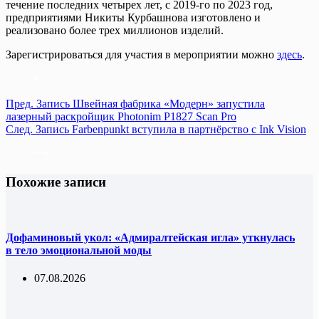
течение последних четырех лет, с 2019-го по 2023 год,
предприятиями Никиты Курбашнова изготовлено и
реализовано более трех миллионов изделий.
Зарегистрироваться для участия в мероприятии можно
здесь
.
Пред.
Запись
Швейная фабрика «Модерн» запустила
лазерный раскройщик Photonim P1827 Scan Pro
След.
Запись
Farbenpunkt вступила в партнёрство с Ink Vision
Похожие записи
Дофаминовый укол: «Адмиралтейская игла» уткнулась
в тело эмоциональной моды
07.08.2026