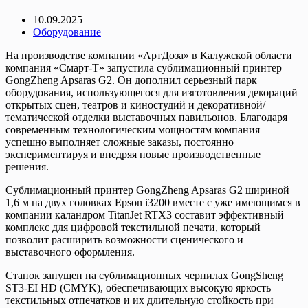
10.09.2025
Оборудование
На производстве компании «АртДоза» в Калужской области
компания «Смарт-Т» запустила сублимационный принтер
GongZheng Apsaras G2. Он дополнил серьезный парк
оборудования, использующегося для изготовления декораций
открытых сцен, театров и киностудий и декоративной/
тематической отделки выставочных павильонов. Благодаря
современным технологическим мощностям компания
успешно выполняет сложные заказы, постоянно
экспериментируя и внедряя новые производственные
решения.
Сублимационный принтер GongZheng Apsaras G2 шириной
1,6 м на двух головках Epson i3200 вместе с уже имеющимся в
компании каландром TitanJet RTX3 составит эффективный
комплекс для цифровой текстильной печати, который
позволит расширить возможности сценического и
выставочного оформления.
Станок запущен на сублимационных чернилах GongSheng
ST3-EI HD (CMYK), обеспечивающих высокую яркость
текстильных отпечатков и их длительную стойкость при