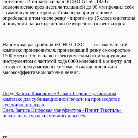
синтепона. И на запуске наш iECHO GLSC-1820 с
возможностью кроя настила толщиной до 90 мм проявил себя
с самой лучшей стороны. Инженеры при установке
опробовали в том числе резку «пирога» из 15 слоев синтепона
и получили на выходе детали безупречного качества кроя.
Напомним, раскройщик iECHO GLSC — это флагманский
комплекс производителя, производящий резку со скоростью
1500 мм/сек. Он оснащен электрическим осциллирующим
инструментом с частотой хода 6000 колебаний в минуту, для
которого предусмотрены системы охлаждения ножа и
высокоэффективной заточки лезвия.
Пред.
Запись
Компания «Алларт Сервис» установила
комплекс для сублимационной печати на производстве
сувениров и наград
След.
Запись
Цифровая мануфактура «Принт Текстиль»:
печать на натуральных тканях для всех