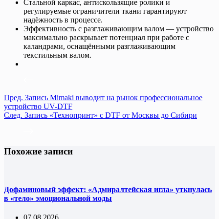
Стальной каркас, антискользящие ролики и
регулируемые ограничители ткани гарантируют
надёжность в процессе.
Эффективность с разглаживающим валом — устройство
максимально раскрывает потенциал при работе с
каландрами, оснащёнными разглаживающим
текстильным валом.
Пред.
Запись
Mimaki выводит на рынок профессиональное
устройство UV-DTF
След.
Запись
«Технопринт» с DTF от Москвы до Сибири
Похожие записи
Дофаминовый эффект: «Адмиралтейская игла» уткнулась
в «тело» эмоциональной моды
07.08.2026