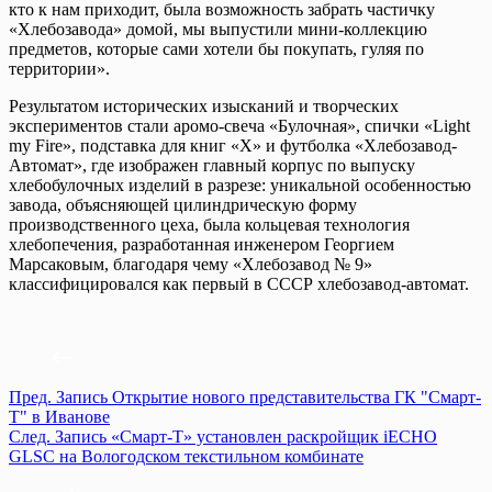
кто к нам приходит, была возможность забрать частичку
«Хлебозавода» домой, мы выпустили мини-коллекцию
предметов, которые сами хотели бы покупать, гуляя по
территории».
Результатом исторических изысканий и творческих
экспериментов стали аромо-свеча «Булочная», спички «Light
my Fire», подставка для книг «X» и футболка «Хлебозавод-
Автомат», где изображен главный корпус по выпуску
хлебобулочных изделий в разрезе: уникальной особенностью
завода, объясняющей цилиндрическую форму
производственного цеха, была кольцевая технология
хлебопечения, разработанная инженером Георгием
Марсаковым, благодаря чему «Хлебозавод № 9»
классифицировался как первый в СССР хлебозавод-автомат.
Пред.
Запись
Открытие нового представительства ГК "Смарт-
Т" в Иванове
След.
Запись
«Смарт-Т» установлен раскройщик iECHO
GLSC на Вологодском текстильном комбинате