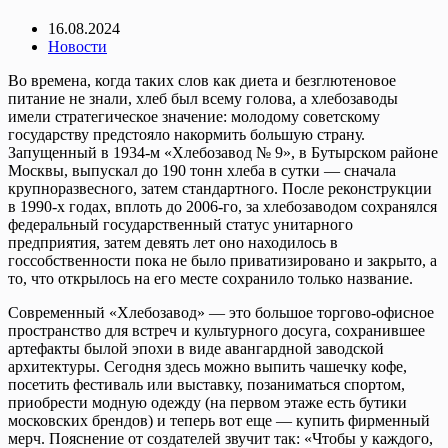
16.08.2024
Новости
Во времена, когда таких слов как диета и безглютеновое
питание не знали, хлеб был всему голова, а хлебозаводы
имели стратегическое значение: молодому советскому
государству предстояло накормить большую страну.
Запущенный в 1934-м «Хлебозавод № 9», в Бутырском районе
Москвы, выпускал до 190 тонн хлеба в сутки — сначала
крупноразвесного, затем стандартного. После реконструкции
в 1990-х годах, вплоть до 2006-го, за хлебозаводом сохранялся
федеральный государственный статус унитарного
предприятия, затем девять лет оно находилось в
госсобственности пока не было приватизировано и закрыто, а
то, что открылось на его месте сохранило только название.
Современный «Хлебозавод» — это большое торгово-офисное
пространство для встреч и культурного досуга, сохранившее
артефакты былой эпохи в виде авангардной заводской
архитектуры. Сегодня здесь можно выпить чашечку кофе,
посетить фестиваль или выставку, позаниматься спортом,
приобрести модную одежду (на первом этаже есть бутики
московских брендов) и теперь вот еще — купить фирменный
мерч. Пояснение от создателей звучит так: «Чтобы у каждого,