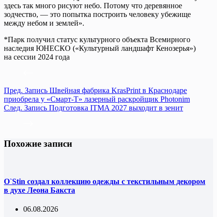
здесь так много рисуют небо. Потому что деревянное
зодчество, — это попытка построить человеку убежище
между небом и землей».
*Парк получил статус культурного объекта Всемирного
наследия ЮНЕСКО («Культурный ландшафт Кенозерья»)
на сессии 2024 года
Пред.
Запись
Швейная фабрика KrasPrint в Краснодаре
приобрела у «Смарт-Т» лазерный раскройщик Photonim
След.
Запись
Подготовка ITMA 2027 выходит в зенит
Похожие записи
O`Stin создал коллекцию одежды с текстильным декором
в духе Леона Бакста
06.08.2026