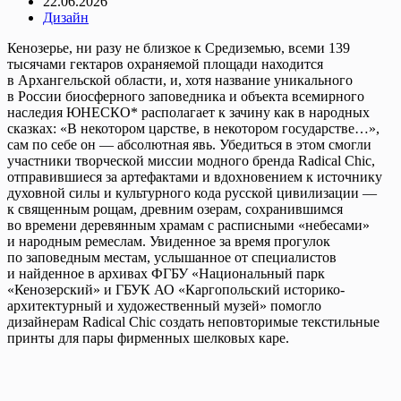
22.06.2026
Дизайн
Кенозерье, ни разу не близкое к Средиземью, всеми 139
тысячами гектаров охраняемой площади находится
в Архангельской области, и, хотя название уникального
в России биосферного заповедника и объекта всемирного
наследия ЮНЕСКО* располагает к зачину как в народных
сказках: «В некотором царстве, в некотором государстве…»,
сам по себе он — абсолютная явь. Убедиться в этом смогли
участники творческой миссии модного бренда Radical Chic,
отправившиеся за артефактами и вдохновением к источнику
духовной силы и культурного кода русской цивилизации —
к священным рощам, древним озерам, сохранившимся
во времени деревянным храмам с расписными «небесами»
и народным ремеслам. Увиденное за время прогулок
по заповедным местам, услышанное от специалистов
и найденное в архивах ФГБУ «Национальный парк
«Кенозерский» и ГБУК АО «Каргопольский историко-
архитектурный и художественный музей» помогло
дизайнерам Radical Chic создать неповторимые текстильные
принты для пары фирменных шелковых каре.