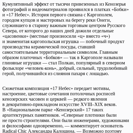
Кумулятивный эффект от тысячи привезенных из Кенозерья
фотографий и видеоматериалов проявился в платках «Бобки»
и «17 Небес». История первого связана с Каргополем,
городом купцов и мастеровых на берегу реки Онеги,
служившего в старину важным торговым центром Русского
Севера, от которого до наших дней дожили отдельные
«цасовенки» (местные произносили «ц» вместо «ч»)
и знаменитая каргопольская игрушка — побочный продукт
производства керамической посуды, ставший
самостоятельным территориальным символом. Главным
образом платочных «Бобков» — так в Каргополе называли
глиняные игрушки — стал Полкан, популярный в северном
фольклоре «человек-конь», добрый, сильный, трудолюбивый
герой, получившийся из слияния пахаря с лошадью.
Сюжетная композиция «17 Небес» передает мотивы,
настроение, цветовые сочетания потолочных росписей
кенозерских часовен и церквей — редкого явления
в декоративно-прикладном искусстве XVIII–XIX веков.
В «Национальном парке «Кенозерский» 17 таких
архитектурных памятников. «Северные плотники были
не просто строителями. Они были инженерами, художниками
и философами одновременно, — комментирует основатель
Radical Chic Александра Калошина. — Возможно поэтому