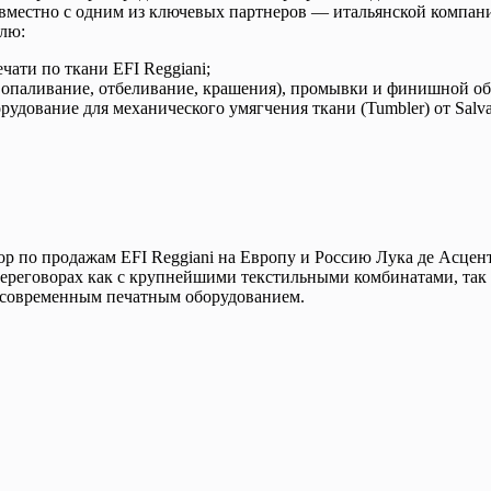
вместно с одним из ключевых партнеров — итальянской компани
лю:
ати по ткани EFI Reggiani;
 опаливание, отбеливание, крашения), промывки и финишной обр
рудование для механического умягчения ткани (Tumbler) от Salva
 по продажам EFI Reggiani на Европу и Россию Лука де Асценти
ереговорах как с крупнейшими текстильными комбинатами, та
 современным печатным оборудованием.