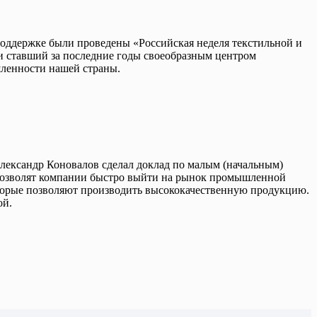
держке были проведены «Российская неделя текстильной и
 ставший за последние годы своеобразным центром
шленности нашей страны.
Александр Коновалов сделал доклад по малым (начальным)
й позволят компании быстро выйти на рынок промышленной
оторые позволяют производить высококачественную продукцию.
ой.