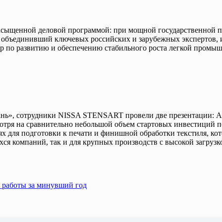
щенной деловой программой: при мощной государственной под
бъединивший ключевых российских и зарубежных экспертов, и
р по развитию и обеспечению стабильного роста легкой промы
ткань», сотрудники NISSA STENSART провели две презентации: 
есмотря на сравнительно небольшой объем стартовых инвестици
ях для подготовки к печати и финишной обработки текстиля, к
я компаний, так и для крупных производств с высокой загрузк
 работы за минувший год