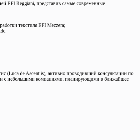
ей EFI Reggiani, представив самые современные
аботки текстиля EFI Mezzera;
de.
с (Luca de Ascentiis), активно проводивший консультации по
к и с небольшими компаниями, планирующими в ближайшее