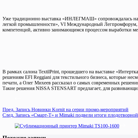
Уже традиционно выставка «ИНЛЕГМАШ» сопровождалась насы
легкой промышленности», VI Международный Легпромфорум, о
компетенций, активно занимающимся процессом выработки ме
В рамках салона TextilPrint, прошедшего на выставке «Интер
решениям EFI Reggiani для текстильного бизнеса, которые н
печати, а Олег Михеев рассказал о самых современных решени
Такие решения NISSA STENSART предлагает, для развивающихс
Пред.
Запись
Новинки Kornit на серии промо-мероприятий
След.
Запись
«Смарт-Т» и Mimaki подвели итоги плодотворной
Похожие записи