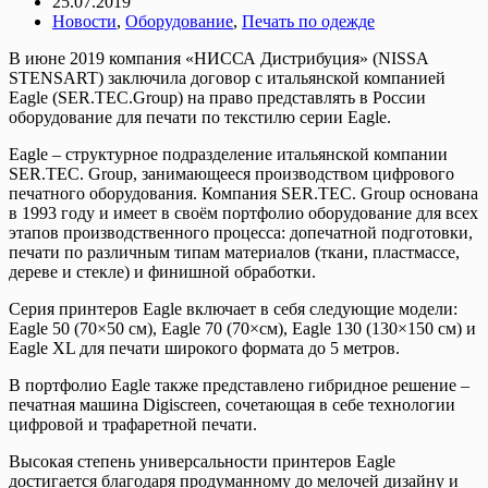
25.07.2019
Новости
,
Оборудование
,
Печать по одежде
В июне 2019 компания «НИССА Дистрибуция» (NISSA
STENSART) заключила договор с итальянской компанией
Eagle (SER.TEC.Group) на право представлять в России
оборудование для печати по текстилю серии Eagle.
Eagle – структурное подразделение итальянской компании
SER.TEC. Group, занимающееся производством цифрового
печатного оборудования. Компания SER.TEC. Group основана
в 1993 году и имеет в своём портфолио оборудование для всех
этапов производственного процесса: допечатной подготовки,
печати по различным типам материалов (ткани, пластмассе,
дереве и стекле) и финишной обработки.
Серия принтеров Eagle включает в себя следующие модели:
Eagle 50 (70×50 см), Eagle 70 (70×см), Eagle 130 (130×150 см) и
Eagle XL для печати широкого формата до 5 метров.
В портфолио Eagle также представлено гибридное решение –
печатная машина Digiscreen, сочетающая в себе технологии
цифровой и трафаретной печати.
Высокая степень универсальности принтеров Eagle
достигается благодаря продуманному до мелочей дизайну и