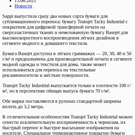
13.06.2021
Новости
Sappi выпустила сразу два новых сорта бумаги для
сублимационного переноса: бумагу Transjet Tacky Industrial с
покрытием для цифровой трансферной печати на
сверхэластичных тканях и немелованную бумагу Basejet для
высокоскоростного воспроизведения лёгких дизайнов в
сегменте модного и домашнего текстиля.
Бумага Basejet доступна в лёгких граммажах — 20, 30, 40 и 50
г/м² и предназначена для производительной печати в сегменте
модной одежды и текстиля для дома, также может
использоваться для переноса на текстильные
рекламоносители и жёсткие поверхности.
Transjet Tacky Industrial выпускается только в плотности 100 г/
м², но в перспективе обещан выпуск бумаги 70 г/м².
Обе марки поставляются в рулонах стандартной ширины
вплоть до 3,2 метра.
К отличительным особенностям Transjet Tacky Industrial можно
отнести исключительную восприимчивость к чернилам, их
быстрый перенос и быстрое высыхание изображения на
носителе. Специальное термореактивное покрытие бумаги