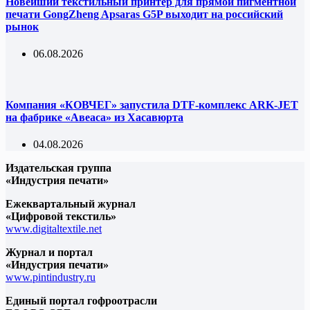
Новейший текстильный принтер для прямой пигментной
печати GongZheng Apsaras G5P выходит на российский
рынок
06.08.2026
Компания «КОВЧЕГ» запустила DTF-комплекс ARK-JET
на фабрике «Авеаса» из Хасавюрта
04.08.2026
Издательская группа
«Индустрия печати»
Ежеквартальный журнал
«Цифровой текстиль»
www.digitaltextile.net
Журнал и портал
«Индустрия печати»
www.pintindustry.ru
Единый портал гофроотрасли