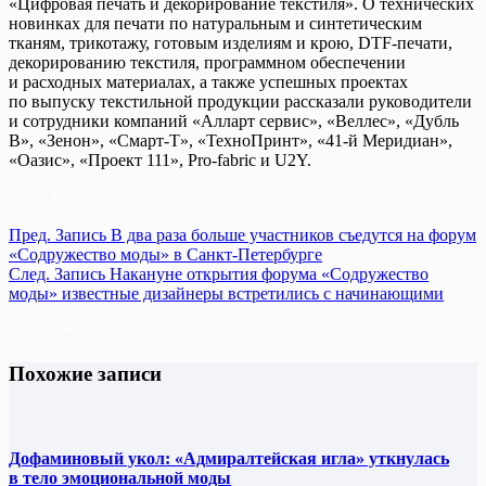
«Цифровая печать и декорирование текстиля». О технических
новинках для печати по натуральным и синтетическим
тканям, трикотажу, готовым изделиям и крою, DTF-печати,
декорированию текстиля, программном обеспечении
и расходных материалах, а также успешных проектах
по выпуску текстильной продукции рассказали руководители
и сотрудники компаний «Алларт сервис», «Веллес», «Дубль
В», «Зенон», «Смарт-Т», «ТехноПринт», «41-й Меридиан»,
«Оазис», «Проект 111», Pro-fabric и U2Y.
Пред.
Запись
В два раза больше участников съедутся на форум
«Содружество моды» в Санкт-Петербурге
След.
Запись
Накануне открытия форума «Содружество
моды» известные дизайнеры встретились с начинающими
Похожие записи
Дофаминовый укол: «Адмиралтейская игла» уткнулась
в тело эмоциональной моды