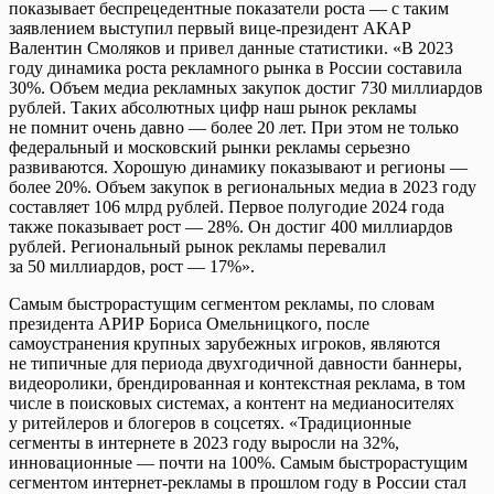
показывает беспрецедентные показатели роста — с таким
заявлением выступил первый вице-президент АКАР
Валентин Смоляков и привел данные статистики. «В 2023
году динамика роста рекламного рынка в России составила
30%. Объем медиа рекламных закупок достиг 730 миллиардов
рублей. Таких абсолютных цифр наш рынок рекламы
не помнит очень давно — более 20 лет. При этом не только
федеральный и московский рынки рекламы серьезно
развиваются. Хорошую динамику показывают и регионы —
более 20%. Объем закупок в региональных медиа в 2023 году
составляет 106 млрд рублей. Первое полугодие 2024 года
также показывает рост — 28%. Он достиг 400 миллиардов
рублей. Региональный рынок рекламы перевалил
за 50 миллиардов, рост — 17%».
Самым быстрорастущим сегментом рекламы, по словам
президента АРИР Бориса Омельницкого, после
самоустранения крупных зарубежных игроков, являются
не типичные для периода двухгодичной давности баннеры,
видеоролики, брендированная и контекстная реклама, в том
числе в поисковых системах, а контент на медианосителях
у ритейлеров и блогеров в соцсетях. «Традиционные
сегменты в интернете в 2023 году выросли на 32%,
инновационные — почти на 100%. Самым быстрорастущим
сегментом интернет-рекламы в прошлом году в России стал