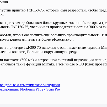
понии.
ыпустив принтер TxF150-75, который был разработан, чтобы пр
ki.
оряя при этом требованиям более крупных компаний, которым т
ность TxF150-75, увеличивая производительность на 300% за счё
зработан, чтобы обеспечить еще большую производительность. И
воляя клиентам печатать более эффективно».
тия, в принтере TxF300-75 используются пигментные чернила Mi
лее низкое воздействие на окружающую среду.
пакетами (600 мл) и встроенной системой циркуляции чернил, 
включают такие функции Mimaki, в том числе NCU (блок проверк
трендовые и тематические экскурсии
аскройщик Photonim P1827 Scan Pro