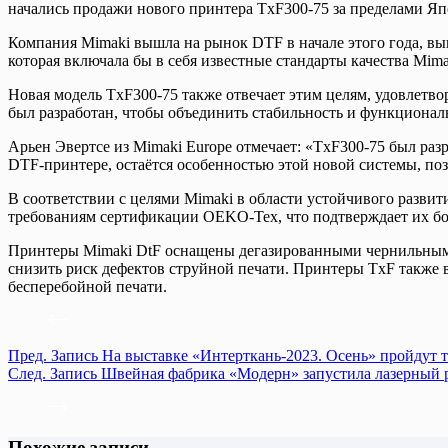
начались продажи нового принтера TxF300-75 за пределами Я
Компания Mimaki вышла на рынок DTF в начале этого года, в
которая включала бы в себя известные стандарты качества Mima
Новая модель TxF300-75 также отвечает этим целям, удовлетв
был разработан, чтобы объединить стабильность и функциональ
Арьен Эвертсе из Mimaki Europe отмечает: «TxF300-75 был ра
DTF-принтере, остаётся особенностью этой новой системы, поз
В соответствии с целями Mimaki в области устойчивого разви
требованиям сертификации OEKO-Tex, что подтверждает их бо
Принтеры Mimaki DtF оснащены дегазированными чернильными 
снизить риск дефектов струйной печати. Принтеры TxF также 
бесперебойной печати.
Пред.
Запись
На выставке «Интерткань-2023. Осень» пройдут 
След.
Запись
Швейная фабрика «Модерн» запустила лазерный р
Похожие записи