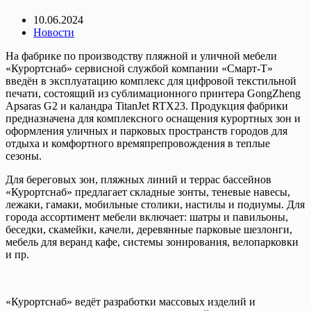
10.06.2024
Новости
На фабрике по производству пляжной и уличной мебели
«Курортснаб» сервисной службой компании «Смарт-Т»
введён в эксплуатацию комплекс для цифровой текстильной
печати, состоящий из сублимационного принтера GongZheng
Apsaras G2 и каландра TitanJet RTX23. Продукция фабрики
предназначена для комплексного оснащения курортных зон и
оформления уличных и парковых пространств городов для
отдыха и комфортного времяпрепровождения в теплые
сезоны.
Для береговых зон, пляжных линий и террас бассейнов
«Курортснаб» предлагает складные зонты, теневые навесы,
лежаки, гамаки, мобильные столики, настилы и подиумы. Для
города ассортимент мебели включает: шатры и павильоны,
беседки, скамейки, качели, деревянные парковые шезлонги,
мебель для веранд кафе, системы зонирования, велопарковки
и пр.
«Курортснаб» ведёт разработки массовых изделий и