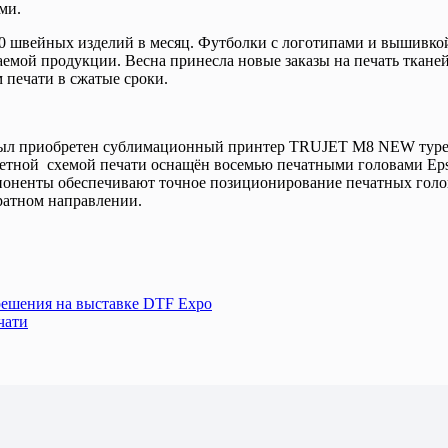
ми.
0 швейных изделий в месяц. Футболки с логотипами и вышивкой
аемой продукции. Весна принесла новые заказы на печать ткане
 печати в сжатые сроки.
ыл приобретен сублимационный принтер TRUJET M8 NEW турецко
етной схемой печати оснащён восемью печатными головами Epson
мпоненты обеспечивают точное позиционирование печатных голов
ратном направлении.
решения на выставке DTF Expo
чати