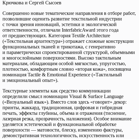
Крючкова и Сергей Сысоев
Совершенно новые тематические направления в отборе работ,
позволившие оценить развитие текстильной индустрии
с точки зрения инноваций, эстетики и экологической
ответственности, отличали InterfabricAward этого года
от предшествующих. Категория Textile Architecture
(«Текстильная архитектура») отражает сложные конструкции
функциональных тканей и трикотажа, с генеративно
и параметрически спроектированной структурой, объемными
и многослойными поверхностями. Высоко тактильным
материалам, обладающим особой мягкостью, упругостью,
плотностью, комфортным словно «вторая кожа», посвящена
номинация Tactile & Emotional Experience («Тактильный
и эмоциональный опыт»).
Текстурные элементы как средство коммуникации
определили смысл номинации Visual & Surface Language
(«Визуальный язык»). Вместо слов здесь «говорит» декор:
принты, жаккард, традиционная, цифровая и гибридная
печать, эффекты глубины, объема и отражения (тиснение,
лазерная резка, прозрачность, наложения). Особое внимание
уделяется эстетической и функциональной обработке
поверхности — матовости, блеску, изменению фактуры,
демонстративная технологичность, искусственность или