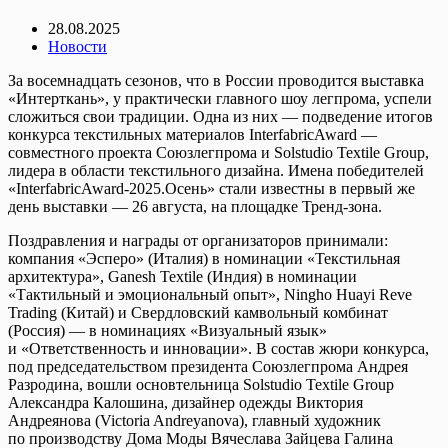
28.08.2025
Новости
За восемнадцать сезонов, что в России проводится выставка
«Интерткань», у практически главного шоу легпрома, успели
сложиться свои традиции. Одна из них — подведение итогов
конкурса текстильных материалов InterfabricAward —
совместного проекта Союзлегпрома и Solstudio Textile Group,
лидера в области текстильного дизайна. Имена победителей
«InterfabricAward-2025.Осень» стали известны в первый же
день выставки — 26 августа, на площадке Тренд-зона.
Поздравления и награды от организаторов принимали:
компания «Эсперо» (Италия) в номинации «Текстильная
архитектура», Ganesh Textile (Индия) в номинации
«Тактильный и эмоциональный опыт», Ningho Huayi Reve
Trading (Китай) и Свердловский камвольный комбинат
(Россия) — в номинациях «Визуальный язык»
и «Ответственность и инновации». В состав жюри конкурса,
под председательством президента Союзлегпрома Андрея
Разродина, вошли основтельница Solstudio Textile Group
Александра Калошина, дизайнер одежды Виктория
Андреянова (Victoria Andreyanova), главный художник
по производству Дома Моды Вячеслава Зайцева Галина