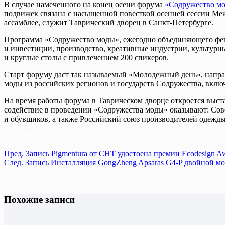
В случае намеченного на конец осени форума
«Содружество м
подвижек связана с насыщенной повесткой осенней сессии Ме
ассамблее, служит Таврический дворец в Санкт-Петербурге.
Программа «Содружество моды», ежегодно объединяющего феше
и инвестиции, производство, креативные индустрии, культурны
и круглые столы с привлечением 200 спикеров.
Старт форуму даст так называемый «Молодежный день», напр
моды из российских регионов и государств Содружества, вклю
На время работы форума в Таврическом дворце откроется выс
содействие в проведении «Содружества моды» оказывают: Со
и обувщиков, а также Российский союз производителей одежды
Пред.
Запись
Pigmentura от CHT удостоена премии Ecodesign A
След.
Запись
Инсталляция GongZheng Apsaras G4-P двойной м
Похожие записи