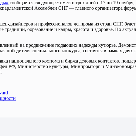
оды»
сообщается следующее: вместо трех дней с 17 по 19 ноября,
жпарламентской Ассамблеи СНГ — главного организатора форум
н-дизайнеров и профессионалов легпрома из стран СНГ, будет 
е традиции, образование и кадры, красота и здоровье. По акту
авленный на продвижение подающих надежды кутюрье. Демонст
чая победителя специального конкурса, состоятся в рамках дву
тавка национального костюма и биржа деловых контактов, под
вфед РФ, Министерство культуры, Минпромторг и Минэкономраз
.
ward
ощности