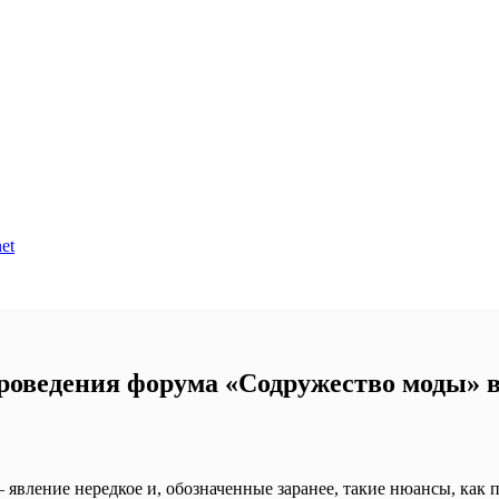
et
роведения форума «Содружество моды» в
явление нередкое и, обозначенные заранее, такие нюансы, как