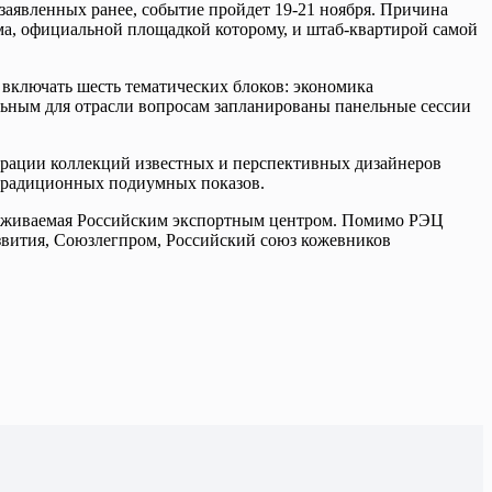
 заявленных ранее, событие пройдет 19-21 ноября. Причина
а, официальной площадкой которому, и штаб-квартирой самой
включать шесть тематических блоков: экономика
альным для отрасли вопросам запланированы панельные сессии
рации коллекций известных и перспективных дизайнеров
х традиционных подиумных показов.
держиваемая Российским экспортным центром. Помимо РЭЦ
вития, Союзлегпром, Российский союз кожевников