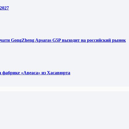
2027
чати GongZheng Apsaras G5P выходит на российский рынок
фабрике «Авеаса» из Хасавюрта