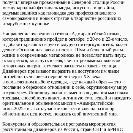
получил впервые проведенный в Северной столице России
международный фестиваль моды, искусства и дизайна,
задумывавшийся как площадка для профессионального
самовыражения и новых стратов в творчестве российских
и зарубежных кутюрье.
Направление очередного сезона «Адмиралтейской иглы»,
которая традиционно пройдет в октябре, с 20-го и 23-е число,
и добавит красок в сырую и хмурую питерскую осень, задает
девиз: «Осознанная элегантность». Шум и бешенный ритм
жизни в современных мегаполисах не позволяет взять паузу,
осмотреться, заглянуть в себя, свет от рекламных вывесок
и торговых витрин затмевает рассветы и закаты солнца.
Дизайнеров призывают выразить на доступном им языке
потребность человека первой четверти ХХ века
в осмысленном выборе одежды, «где каждый образ — это
послание о бережном отношении к себе, окружающему миру
и культуре». Индивидуальность вместо следования массовым
трендам, способность видеть истинную суть вещей и находить
оригинальное в обыденном: миссия «Адмиралтейской
иглы-2025» вызвать участников фестиваля на разговор
об истинных ценностях, показать свой внутренний мир.
Конкурсная и образовательная программа мероприятия
рассчитаны на дизайнеров из России, стран СНГ и БРИКС