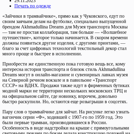
29.11.2023
Печать по одежде
«Зайчики в трамвайчике», прямо как у Чуковского, едут по
своим заячьим делам на футболке, специально выпущенной
брендом Akhmadullina Dreams для Музея транспорта Москвы
— там не простая коллаборация, там больше — «Волшебное
путешествие», которое только начинается. В скором времени
должны появиться другие изделия, с другими принтами, —
благо за счет цифровых технологий текстильный декор стал
много проще и быстрее в исполнении.
Приобрести же единственную пока готовую вещь все, кому
интересна история транспорта и близок стиль Akhmadullina
Dreams могут в онлайн-магазине и сувенирных лавках музея
на Северной речном вокзале и в павильоне «Транспорт
СССР» на ВДНХ. Продажи также идут в фирменных бутиках
модной марки не территории нескольких московских ТРЦ и
на официальном сайте, где новинку, впрочем, довольно
быстро раскупили. Но, остаются еще розыгрыши в соцсетях.
Пару слов о трамвайчике для зайчат. На рисунке легко узнать
вагончик серии «Ф», ходившей с 1907-го по 1959 год. Это
были первые трамваи, производившиеся в России.
Особенность в виде надстройки на крыше с прямоугольными
световыми люками по бокам делала конструкцию похожей на