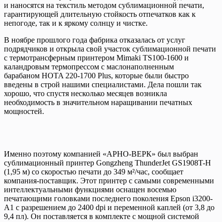
и наносятся на текстиль методом сублимационной печати,
гарантирующей длительную стойкость отпечатков как к
непогоде, так и к яркому солнцу и чистке.
В ноябре прошлого года фабрика отказалась от услуг
подрядчиков и открыла свой участок сублимационной печати
с термотрансферным принтером Mimaki TS100-1600 и
каландровым термопрессом с маслонаполненным
барабаном HOTA 220-1700 Plus, которые были быстро
введены в строй нашими специалистами. Дела пошли так
хорошо, что спустя несколько месяцев возникла
необходимость в значительном наращивании печатных
мощностей.
Именно поэтому компанией «АРНО-ВЕРК» был выбран
сублимационный принтер Gongzheng ThunderJet GS1908T-H
(1,95 м) со скоростью печати до 349 м²/час, сообщает
компания-поставщик. Этот принтер с самыми современными
интеллектуальными функциями оснащен восемью
печатающими головками последнего поколения Epson i3200-
A1 с разрешением до 2400 dpi и переменной каплей (от 3,8 до
9,4 пл). Он поставляется в комплекте с мощной системой