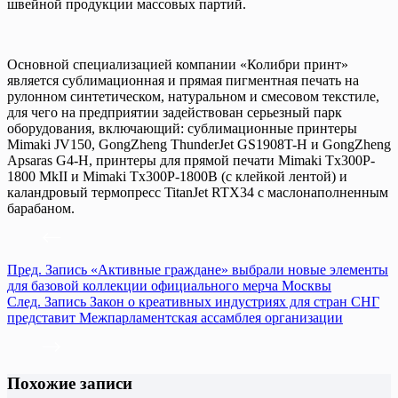
швейной продукции массовых партий.
Основной специализацией компании «Колибри принт»
является сублимационная и прямая пигментная печать на
рулонном синтетическом, натуральном и смесовом текстиле,
для чего на предприятии задействован серьезный парк
оборудования, включающий: сублимационные принтеры
Mimaki JV150, GongZheng ThunderJet GS1908T-H и GongZheng
Apsaras G4-H, принтеры для прямой печати Mimaki Tx300P-
1800 MkII и Mimaki Tx300P-1800B (с клейкой лентой) и
каландровый термопресс TitanJet RTX34 с маслонаполненным
барабаном.
Пред.
Запись
«Активные граждане» выбрали новые элементы
для базовой коллекции официального мерча Москвы
След.
Запись
Закон о креативных индустриях для стран СНГ
представит Межпарламентская ассамблея организации
Похожие записи