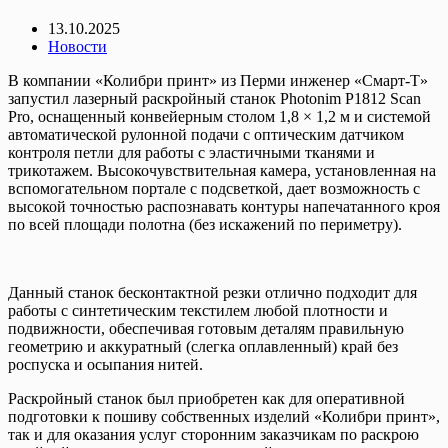
13.10.2025
Новости
В компании «Колибри принт» из Перми инженер «Смарт-Т»
запустил лазерный раскройный станок Photonim P1812 Scan
Pro, оснащенный конвейерным столом 1,8 × 1,2 м и системой
автоматической рулонной подачи с оптическим датчиком
контроля петли для работы с эластичными тканями и
трикотажем. Высокочувствительная камера, установленная на
вспомогательном портале с подсветкой, дает возможность с
высокой точностью распознавать контуры напечатанного кроя
по всей площади полотна (без искажений по периметру).
Данный станок бесконтактной резки отлично подходит для
работы с синтетическим текстилем любой плотности и
подвижности, обеспечивая готовым деталям правильную
геометрию и аккуратный (слегка оплавленный) край без
роспуска и осыпания нитей.
Раскройный станок был приобретен как для оперативной
подготовки к пошиву собственных изделий «Колибри принт»,
так и для оказания услуг сторонним заказчикам по раскрою