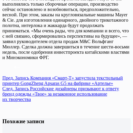
выполнялись только сборочные операции, производство
сейчас остановлено и возобновиться, предположительно,
весной. При этом, заказы на кругловязальные машины Mayer
& Cie. для изготовления одинарного, двойного трикотажного
полотна, интерлока и жаккарда будут продолжать
приниматься. «Мы очень рады, что для компании и всего, что
с ней связано, сформировались перспективы на будущее», —
заявил руководителем отдела продаж M&C Вольфганг
Мюллер. Сделка должна завершиться в течение шести-восьми
недель, после одобрения инвестпроекта китайскими властями
и Минэкономики ФРГ.
Пред.
Запись
Компания «Смарт-Т» запустила текстильный
принтер GongZheng Apsaras G5 на фабрике «Артелье»
След.
Запись
Российские дизайнеры призывают к ответу
бренд одежды «Твое» за незаконное использование
их творчества
Похожие записи