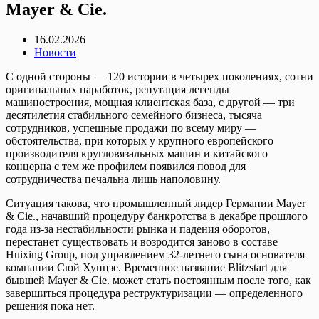
Mayer & Cie.
16.02.2026
Новости
С одной стороны — 120 истории в четырех поколениях, сотни
оригинальных наработок, репутация легенды
машиностроения, мощная клиентская база, с другой — три
десятилетия стабильного семейного бизнеса, тысяча
сотрудников, успешные продажи по всему миру —
обстоятельства, при которых у крупного европейского
производителя кругловязальных машин и китайского
концерна с тем же профилем появился повод для
сотрудничества печальна лишь наполовину.
Ситуация такова, что промышленный лидер Германии Mayer
& Cie., начавший процедуру банкротства в декабре прошлого
года из-за нестабильности рынка и падения оборотов,
перестанет существовать и возродится заново в составе
Huixing Group, под управлением 32-летнего сына основателя
компании Сюй Хунцзе. Временное название Blitzstart для
бывшей Mayer & Cie. может стать постоянным после того, как
завершиться процедура реструктуризации — определенного
решения пока нет.