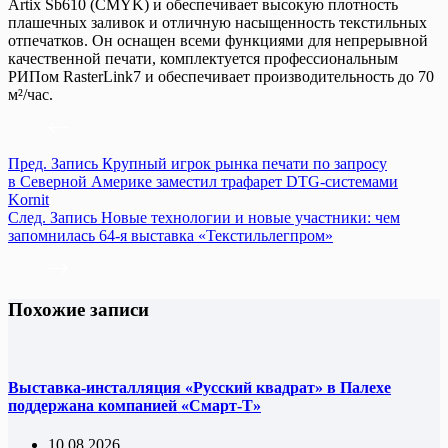
Artix Sb610 (CMYK) и обеспечивает высокую плотность
плашечных заливок и отличную насыщенность текстильных
отпечатков. Он оснащен всеми функциями для непрерывной
качественной печати, комплектуется профессиональным
РИПом RasterLink7 и обеспечивает производительность до 70
м²/час.
Пред.
Запись
Крупный игрок рынка печати по запросу
в Северной Америке заместил трафарет DTG-системами
Kornit
След.
Запись
Новые технологии и новые участники: чем
запомнилась 64-я выставка «Текстильлегпром»
Похожие записи
Выставка-инсталляция «Русский квадрат» в Палехе
поддержана компанией «Смарт-Т»
10.08.2026