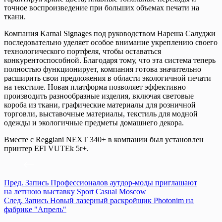
точное воспроизведение при больших объемах печати на
ткани.
Компания Karnal Signages под руководством Нареша Салуджи
последовательно уделяет особое внимание укреплению своего
технологического портфеля, чтобы оставаться
конкурентоспособной. Благодаря тому, что эта система теперь
полностью функционирует, компания готова значительно
расширить свои предложения в области экологичной печати
на текстиле. Новая платформа позволяет эффективно
производить разнообразные изделия, включая световые
короба из ткани, графические материалы для розничной
торговли, выставочные материалы, текстиль для модной
одежды и экологичные предметы домашнего декора.
Вместе с Reggiani NEXT 340+ в компании был установлен
принтер EFI VUTEk 5r+.
Пред.
Запись
Профессионалов аутдор-моды приглашают
на летнюю выставку Sport Casual Moscow
След.
Запись
Новый лазерный раскройщик Photonim на
фабрике "Апрель"