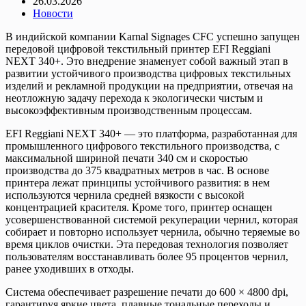
26.03.2026
Новости
В индийской компании Karnal Signages CFC успешно запущен
передовой цифровой текстильный принтер EFI Reggiani
NEXT 340+. Это внедрение знаменует собой важный этап в
развитии устойчивого производства цифровых текстильных
изделий и рекламной продукции на предприятии, отвечая на
неотложную задачу перехода к экологически чистым и
высокоэффективным производственным процессам.
EFI Reggiani NEXT 340+ — это платформа, разработанная для
промышленного цифрового текстильного производства, с
максимальной шириной печати 340 см и скоростью
производства до 375 квадратных метров в час. В основе
принтера лежат принципы устойчивого развития: в нем
используются чернила средней вязкости с высокой
концентрацией красителя. Кроме того, принтер оснащен
усовершенствованной системой рекуперации чернил, которая
собирает и повторно использует чернила, обычно теряемые во
время циклов очистки. Эта передовая технология позволяет
пользователям восстанавливать более 95 процентов чернил,
ранее уходивших в отходы.
Система обеспечивает разрешение печати до 600 × 4800 dpi,
гарантируя яркие цвета, плавные тональные переходы и