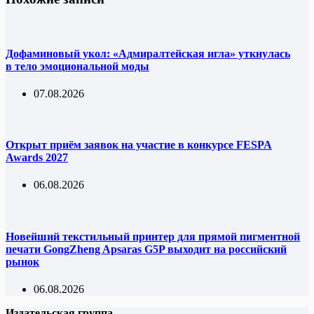
Дофаминовый укол: «Адмиралтейская игла» уткнулась
в тело эмоциональной моды
07.08.2026
Открыт приём заявок на участие в конкурсе FESPA
Awards 2027
06.08.2026
Новейший текстильный принтер для прямой пигментной
печати GongZheng Apsaras G5P выходит на российский
рынок
06.08.2026
Издательская группа