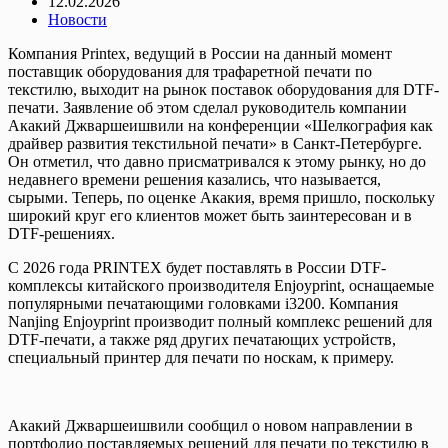
12.02.2026
Новости
Компания Printex, ведущий в России на данный момент
поставщик оборудования для трафаретной печати по
текстилю, выходит на рынок поставок оборудования для DTF-
печати. Заявление об этом сделал руководитель компании
Акакий Джваршеишвили на конференции «Шелкография как
драйвер развития текстильной печати» в Санкт-Петербурге.
Он отметил, что давно присматривался к этому рынку, но до
недавнего времени решения казались, что называется,
сырыми. Теперь, по оценке Акакия, время пришло, поскольку
широкий круг его клиентов может быть заинтересован и в
DTF-решениях.
С 2026 года PRINTEX будет поставлять в России DTF-
комплексы китайского производителя Enjoyprint, оснащаемые
популярными печатающими головками i3200. Компания
Nanjing Enjoyprint производит полный комплекс решений для
DTF-печати, а также ряд других печатающих устройств,
специальный принтер для печати по носкам, к примеру.
Акакий Джваршеишвили сообщил о новом направлении в
портфолио поставляемых решений для печати по текстилю в