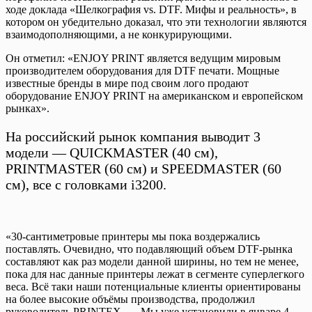
ходе доклада «Шелкография vs. DTF. Мифы и реальность», в
котором он убедительно доказал, что эти технологии являются
взаимодополняющими, а не конкурирующими.
Он отметил: «ENJOY PRINT является ведущим мировым
производителем оборудования для DTF печати. Мощные
известные бренды в мире под своим лого продают
оборудование ENJOY PRINT на американском и европейском
рынках».
На российский рынок компания выводит 3
модели — QUICKMASTER (40 см),
PRINTMASTER (60 см) и SPEEDMASTER (60
см), все с головками i3200.
«30-сантиметровые принтеры мы пока воздержались
поставлять. Очевидно, что подавляющий объем DTF-рынка
составляют как раз модели данной ширины, но тем не менее,
пока для нас данные принтеры лежат в сегменте суперлегкого
веса. Всё таки наши потенциальные клиенты ориентированы
на более высокие объёмы производства, продолжил
руководитель PRINTEX. — Мы уже установили в январе 4