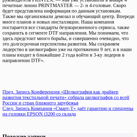
печатные линии PRINTMASTER — 2- и 4-головые. Скоро
будет представлена информация по данным установкам.
Также мы организовали демозал и обучающий центр. Впереди
много планов и новых инсталляции. Наша компания
постарается все стандарты безукоризненного сервиса, также
сохранить в сегменте DTF направления. Мы понимаем, что
здесь предстоит много борьбы, и совершенно очевидно, что
это долгосрочная перспектива развития. Мы сохраняем
лидерство в шелкографии уже на протяжении 9 лет, и в наши
планы входит в ближайшие 2 года войти в 3-ку лидеров в
направлении DTF».
Пред.
Запись
Конференция «Шелкография как драйвер
развития текстильной печати» собрала шелкографов со всей
России и стран ближнего зарубежья
След.
Запись
Компания «Смарт-Т» даёт гарантию и спеццены
на головки EPSON i3200 со склада
Похожие записи