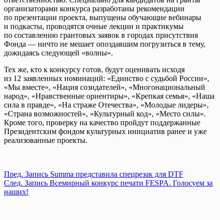
организаторами конкурса разработаны рекомендации
по презентации проекта, выпущены обучающие вебинары
и подкасты, проводятся очные лекции и практикумы
по составлению грантовых заявок в городах присутствия
Фонда — ничто не мешает опоздавшим погрузиться в тему,
дожидаясь следующей «волны».
Тех же, кто к конкурсу готов, будут оценивать исходя
из 12 заявленных номинаций: «Единство с судьбой России»,
«Мы вместе», «Нация созидателей», «Многонациональный
народ», «Нравственные ориентиры», «Крепкая семья», «Наша
сила в правде», «На страже Отечества», «Молодые лидеры»,
«Страна возможностей», «Культурный код», «Место силы».
Кроме того, проверку на качество пройдут поддержанные
Президентским фондом культурных инициатив ранее и уже
реализованные проекты.
Пред.
Запись
Summa представила спецрезак для DTF
След.
Запись
Всемирный конкурс печати FESPA. Голосуем за
наших!