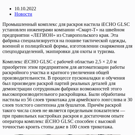
10.10.2022
Новости
Промышленный комплекс для раскроя настила iECHO GLSC
установлен инженерами компании «Смарт-Т» на швейном
предприятии «ЛЕГИОН» из Ставропольского края. Эта
фабрика специализируется на пошиве тактической одежды,
военной и полицейской формы, изготовлении снаряжения для
спецподразделений, экипировки для охоты и туризма.
Комплекс iECHO GLSC с рабочей областью 2,5 × 2,0 м
приобретен этим предприятием для автоматизации работы
раскройного участка и кратного увеличения общей
производительности. В процессе пусконаладки и обучения
был произведен раскрой партий реальных деталей для
демонстрации сотрудникам фабрики возможностей этого
высокопроизводительного раскройщика. Были обработаны
настилы из 56 слоев трикотажа для армейского лонгслива и 30
слоев толстого синтепона для бушлатов. Причём раскрой
такого числа слоев не является предельным показателем —
при правильных настройках раскроя и достаточном опыте
оператора комплекс iECHO GLSC способен с высокой
точностью кроить стопы даже в 100 слоев трикотажа.