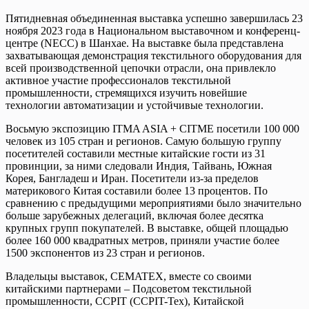
Пятидневная объединенная выставка успешно завершилась 23
ноября 2023 года в Национальном выставочном и конференц-
центре (NECC) в Шанхае. На выставке была представлена ​​
захватывающая демонстрация текстильного оборудования для
всей производственной цепочки отрасли, она привлекло
активное участие профессионалов текстильной
промышленности, стремящихся изучить новейшие
технологии автоматизации и устойчивые технологии.
Восьмую экспозицию ITMA ASIA + CITME посетили 100 000
человек из 105 стран и регионов. Самую большую группу
посетителей составили местные китайские гости из 31
провинции, за ними следовали Индия, Тайвань, Южная
Корея, Бангладеш и Иран. Посетители из-за пределов
материкового Китая составили более 13 процентов. По
сравнению с предыдущими мероприятиями было значительно
больше зарубежных делегаций, включая более десятка
крупных групп покупателей. В выставке, общей площадью
более 160 000 квадратных метров, приняли участие более
1500 экспонентов из 23 стран и регионов.
Владельцы выставок, CEMATEX, вместе со своими
китайскими партнерами – Подсоветом текстильной
промышленности, CCPIT (CCPIT-Tex), Китайской