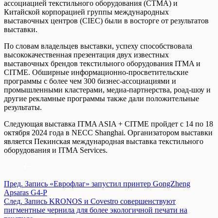
ассоциацией текстильного оборудования (CTMA) и
Китайской корпорацией группы международных
выставочных центров (CIEC) были в восторге от результатов
выставки.
По словам владельцев выставки, успеху способствовала
высококачественная презентация двух известных
выставочных брендов текстильного оборудования ITMA и
CITME. Обширные информационно-просветительские
программы с более чем 300 бизнес-ассоциациями и
промышленными кластерами, медиа-партнерства, роад-шоу и
другие рекламные программы также дали положительные
результаты.
Следующая выставка ITMA ASIA + CITME пройдет с 14 по 18
октября 2024 года в NECC Shanghai. Организатором выставки
является Пекинская международная выставка текстильного
оборудования и ITMA Services.
Пред.
Запись
«Еврофлаг» запустил принтер GongZheng
Apsaras G4-P
След.
Запись
KRONOS и Covestro совершенствуют
пигментные чернила для более экологичной печати на