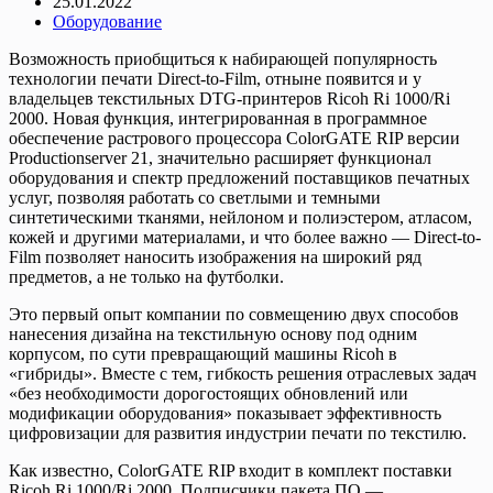
25.01.2022
Оборудование
Возможность приобщиться к набирающей популярность
технологии печати Direct-to-Film, отныне появится и у
владельцев текстильных DTG-принтеров Ricoh Ri 1000/Ri
2000. Новая функция, интегрированная в программное
обеспечение растрового процессора ColorGATE RIP версии
Productionserver 21, значительно расширяет функционал
оборудования и спектр предложений поставщиков печатных
услуг, позволяя работать со светлыми и темными
синтетическими тканями, нейлоном и полиэстером, атласом,
кожей и другими материалами, и что более важно — Direct-to-
Film позволяет наносить изображения на широкий ряд
предметов, а не только на футболки.
Это первый опыт компании по совмещению двух способов
нанесения дизайна на текстильную основу под одним
корпусом, по сути превращающий машины Ricoh в
«гибриды». Вместе с тем, гибкость решения отраслевых задач
«без необходимости дорогостоящих обновлений или
модификации оборудования» показывает эффективность
цифровизации для развития индустрии печати по текстилю.
Как известно, ColorGATE RIP входит в комплект поставки
Ricoh Ri 1000/Ri 2000. Подписчики пакета ПО —