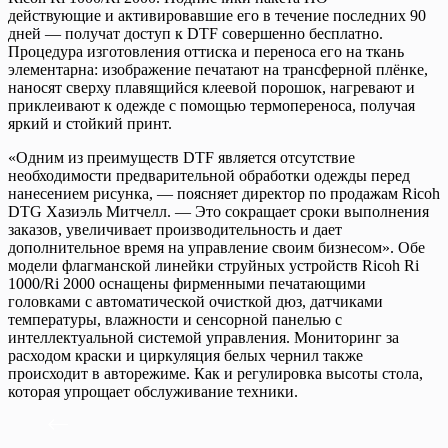
действующие и активировавшие его в течение последних 90
дней — получат доступ к DTF совершенно бесплатно.
Процедура изготовления оттиска и переноса его на ткань
элементарна: изображение печатают на трансферной плёнке,
наносят сверху плавящийся клеевой порошок, нагревают и
приклеивают к одежде с помощью термопереноса, получая
яркий и стойкий принт.
«Одним из преимуществ DTF является отсутствие
необходимости предварительной обработки одежды перед
нанесением рисунка, — поясняет директор по продажам Ricoh
DTG Хазиэль Митчелл. — Это сокращает сроки выполнения
заказов, увеличивает производительность и дает
дополнительное время на управление своим бизнесом». Обе
модели флагманской линейки струйных устройств Ricoh Ri
1000/Ri 2000 оснащены фирменными печатающими
головками с автоматической очисткой дюз, датчиками
температуры, влажности и сенсорной панелью с
интеллектуальной системой управления. Мониторинг за
расходом краски и циркуляция белых чернил также
происходит в авторежиме. Как и регулировка высоты стола,
которая упрощает обслуживание техники.