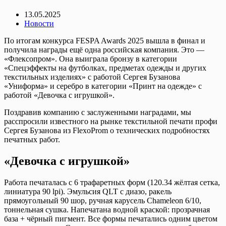
13.05.2025
Новости
По итогам конкурса FESPA Awards 2025 вышла в финал и
получила награды ещё одна российская компания. Это —
«Флексопром». Она выиграла бронзу в категории
«Спецэффекты на футболках, предметах одежды и других
текстильных изделиях» с работой Сергея Бузанова
«Униформа» и серебро в категории «Принт на одежде» с
работой «Девочка с игрушкой».
Поздравив компанию с заслуженными наградами, мы
расспросили известного на рынке текстильной печати профи
Сергея Бузанова из FlexoProm о технических подробностях
печатных работ.
«Девочка с игрушкой»
Работа печаталась с 6 трафаретных форм (120.34 жёлтая сетка,
линиатура 90 lpi). Эмульсия QLT с диазо, ракель
прямоугольный 90 шор, ручная карусель Chameleon 6/10,
тоннельная сушка. Напечатана водной краской: прозрачная
база + чёрный пигмент. Все формы печатались одним цветом