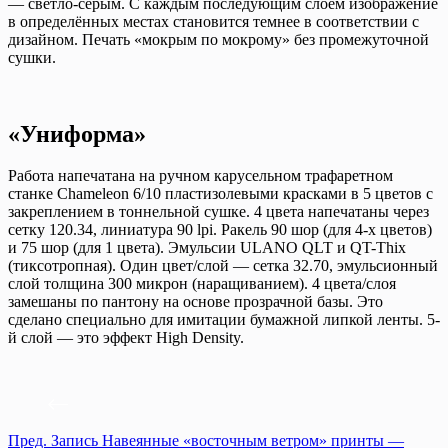
— светло-серым. С каждым последующим слоем изображение
в определённых местах становится темнее в соответствии с
дизайном. Печать «мокрым по мокрому» без промежуточной
сушки.
«Униформа»
Работа напечатана на ручном карусельном трафаретном
станке Chameleon 6/10 пластизолевыми красками в 5 цветов с
закреплением в тоннельной сушке. 4 цвета напечатаны через
сетку 120.34, линиатура 90 lpi. Ракель 90 шор (для 4-х цветов)
и 75 шор (для 1 цвета). Эмульсии ULANO QLT и QT-Thix
(тиксотропная). Один цвет/слой — сетка 32.70, эмульсионный
слой толщина 300 микрон (наращиванием). 4 цвета/слоя
замешаны по пантону на основе прозрачной базы. Это
сделано специально для имитации бумажной липкой ленты. 5-
й слой — это эффект High Density.
Пред.
Запись
Навеянные «восточным ветром» принты —