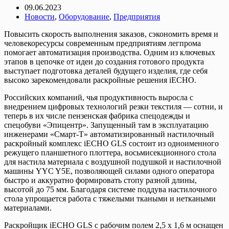
09.06.2023
Новости
,
Оборудование
,
Предприятия
Повысить скорость выполнения заказов, сэкономить время и
человекоресурсы современным предприятиям легпрома
помогает автоматизация производства. Одним из ключевых
этапов в цепочке от идеи до создания готового продукта
выступает подготовка деталей будущего изделия, где себя
высоко зарекомендовали раскройные решения iECHO.
Российских компаний, чья продуктивность выросла с
внедрением цифровых технологий резки текстиля — сотни, и
теперь в их числе пензенская фабрика спецодежды и
спецобуви «Эпицентр». Запущенный там в эксплуатацию
инженерами «Смарт-Т» автоматизированный настилочный
раскройный комплекс iECHO GLS состоит из одноименного
режущего планшетного плоттера, восьмисекционного стола
для настила материала с воздушной подушкой и настилочной
машины YYC Y5E, позволяющей силами одного оператора
быстро и аккуратно формировать стопу разной длины,
высотой до 75 мм. Благодаря системе поддува настилочного
стола упрощается работа с тяжелыми ткаными и неткаными
материалами.
Раскройщик iECHO GLS с рабочим полем 2,5 х 1,6 м оснащен