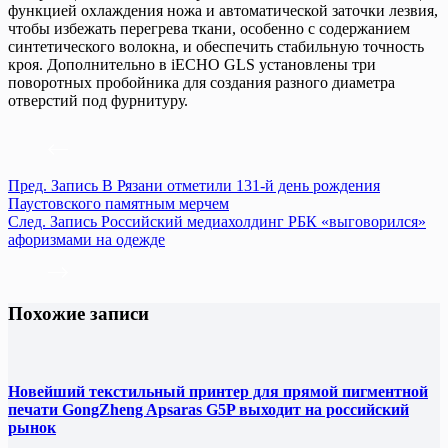
функцией охлаждения ножа и автоматической заточки лезвия,
чтобы избежать перегрева ткани, особенно с содержанием
синтетического волокна, и обеспечить стабильную точность
кроя. Дополнительно в iECHO GLS установлены три
поворотных пробойника для создания разного диаметра
отверстий под фурнитуру.
Пред.
Запись
В Рязани отметили 131-й день рождения
Паустовского памятным мерчем
След.
Запись
Российский медиахолдинг РБК «выговорился»
афоризмами на одежде
Похожие записи
Новейший текстильный принтер для прямой пигментной
печати GongZheng Apsaras G5P выходит на российский
рынок