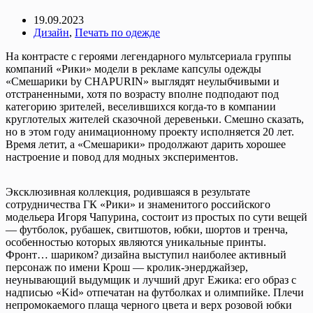
19.09.2023
Дизайн
,
Печать по одежде
На контрасте с героями легендарного мультсериала группы
компаний «Рики» модели в рекламе капсулы одежды
«Смешарики by CHAPURIN» выглядят неулыбчивыми и
отстраненными, хотя по возрасту вполне подподают под
категорию зрителей, веселившихся когда-то в компании
круглотелых жителей сказочной деревеньки. Смешно сказать,
но в этом году анимационному проекту исполняется 20 лет.
Время летит, а «Смешарики» продолжают дарить хорошее
настроение и повод для модных экспериментов.
Эксклюзивная коллекция, родившаяся в результате
сотрудничества ГК «Рики» и знаменитого российского
модельера Игоря Чапурина, состоит из простых по сути вещей
— футболок, рубашек, свитшотов, юбки, шортов и тренча,
особенностью которых являются уникальные принты.
Фронт… шариком? дизайна выступил наиболее активный
персонаж по имени Крош — кролик-энерджайзер,
неунывающий выдумщик и лучший друг Ежика: его образ с
надписью «Kid» отпечатан на футболках и олимпийке. Плечи
непромокаемого плаща черного цвета и верх розовой юбки