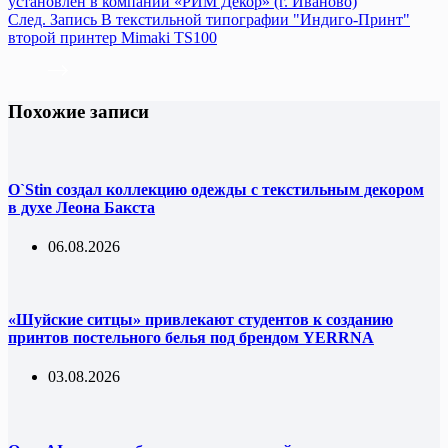
установлен в компании «РИМ Декор» (г. Иваново)
След.
Запись
В текстильной типографии "Индиго-Принт"
второй принтер Mimaki TS100
Похожие записи
O`Stin создал коллекцию одежды с текстильным декором
в духе Леона Бакста
06.08.2026
«Шуйские ситцы» привлекают студентов к созданию
принтов постельного белья под брендом YERRNA
03.08.2026