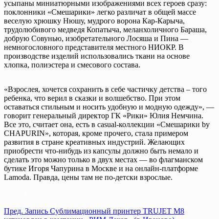
усыпаны миниатюрными изображениями всех героев сразу:
поклонники «Смешарики» легко различат в общей массе
веселую хрюшку Нюшу, мудрого ворона Кар-Карыча,
трудолюбивого медведя Копатыча, меланхоличного Бараша,
добрую Совунью, изобретательного Лосяша и Пина —
немногословного представителя местного НИОКР. В
производстве изделий использовались ткани на основе
хлопка, полиэстера и смесового состава.
«Взрослея, хочется сохранить в себе частичку детства – того
ребенка, что верил в сказки и волшебство. При этом
оставаться стильным и носить удобную и модную одежду», —
говорит генеральный директор ГК «Рики» Юлия Немчина.
Все это, считает она, есть в casual-коллекции «Смешарики by
CHAPURIN», которая, кроме прочего, стала примером
развития в стране креативных индустрий. Желающих
приобрести что-нибудь из капсулы должно быть немало и
сделать это можно только в двух местах — во флагманском
бутике Игоря Чапурина в Москве и на онлайн-платформе
Lamoda. Правда, цены там не по-детски взрослые.
Пред.
Запись
Сублимационный принтер TRUJET M8