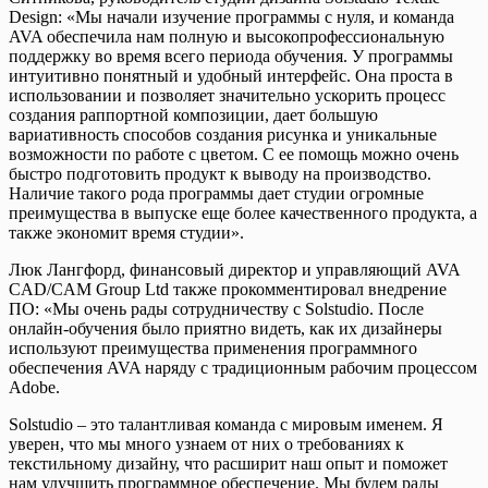
Design: «Мы начали изучение программы с нуля, и команда
AVA обеспечила нам полную и высокопрофессиональную
поддержку во время всего периода обучения. У программы
интуитивно понятный и удобный интерфейс. Она проста в
использовании и позволяет значительно ускорить процесс
создания раппортной композиции, дает большую
вариативность способов создания рисунка и уникальные
возможности по работе с цветом. С ее помощь можно очень
быстро подготовить продукт к выводу на производство.
Наличие такого рода программы дает студии огромные
преимущества в выпуске еще более качественного продукта, а
также экономит время студии».
Люк Лангфорд, финансовый директор и управляющий AVA
CAD/CAM Group Ltd также прокомментировал внедрение
ПО: «Мы очень рады сотрудничеству с Solstudio. После
онлайн-обучения было приятно видеть, как их дизайнеры
используют преимущества применения программного
обеспечения AVA наряду с традиционным рабочим процессом
Adobe.
Solstudio – это талантливая команда с мировым именем. Я
уверен, что мы много узнаем от них о требованиях к
текстильному дизайну, что расширит наш опыт и поможет
нам улучшить программное обеспечение. Мы будем рады