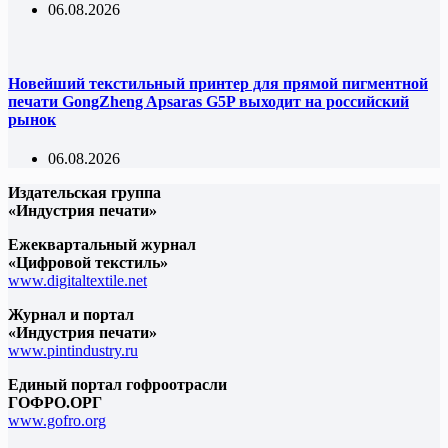
06.08.2026
Новейший текстильный принтер для прямой пигментной
печати GongZheng Apsaras G5P выходит на российский
рынок
06.08.2026
Издательская группа
«Индустрия печати»
Ежеквартальный журнал
«Цифровой текстиль»
www.digitaltextile.net
Журнал и портал
«Индустрия печати»
www.pintindustry.ru
Единый портал гофроотрасли
ГОФРО.ОРГ
www.gofro.org