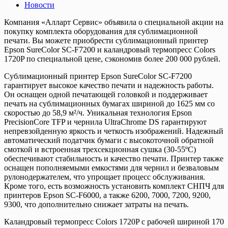
Новости
Компания «Алларт Сервис» объявила о специальной акции на
покупку комплекта оборудования для сублимационной
печати. Вы можете приобрести сублимационный принтер
Epson SureColor SC-F7200 и каландровый термопресс Colors
1720P по специальной цене, сэкономив более 200 000 рублей.
Сублимационный принтер Epson SureColor SC-F7200
гарантирует высокое качество печати и надежность работы.
Он оснащен одной печатающей головкой и поддерживает
печать на сублимационных бумагах шириной до 1625 мм со
скоростью до 58,9 м²/ч. Уникальная технология Epson
PrecisionCore TFP и чернила UltraChrome DS гарантируют
непревзойденную яркость и четкость изображений. Надежный
автоматический податчик бумаги с высокоточной обратной
смоткой и встроенная трехсекционная сушка (30-55ºC)
обеспечивают стабильность и качество печати. Принтер также
оснащен пополняемыми емкостями для чернил и безваловым
рулонодержателем, что упрощает процесс обслуживания.
Кроме того, есть возможность установить комплект СНПЧ для
принтеров Epson SC-F6000, а также 6200, 7000, 7200, 9200,
9300, что дополнительно снижает затраты на печать.
Каландровый термопресс Colors 1720P с рабочей шириной 170