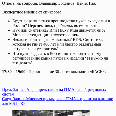
Ответы на вопросы. Владимир Богданов, Денис Пак
Экспертное мнение от спикеров:
Будет ли развиваться производство пуховых изделий в
России? Перспективы, проблемы, возможности.
Пух или синтетика? Или НКУ? Куда движется мир?
Мировые тенденции «пухостроения».
Экология или защита животных? RDS. Синтетика,
которая не гниет 400 лет или быстро разлагаемый
натуральный утеплитель?
Что нужно сделать в России по законодательному
регулированию рынка пуховых изделий? И нужно ли
это делать?
17:30 – 19:00
Празднование 30-летия компании «БАСК».
Пред.
Запись
Aleph представил на ITMA целый ряд новых
систем
След.
Запись
Мировая премьера на ITMA – пропитка в линию
для MS LaRio