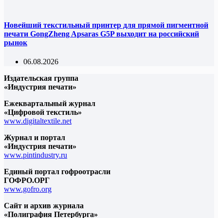
Новейший текстильный принтер для прямой пигментной
печати GongZheng Apsaras G5P выходит на российский
рынок
06.08.2026
Издательская группа
«Индустрия печати»
Ежеквартальный журнал
«Цифровой текстиль»
www.digitaltextile.net
Журнал и портал
«Индустрия печати»
www.pintindustry.ru
Единый портал гофроотрасли
ГОФРО.ОРГ
www.gofro.org
Сайт и архив журнала
«Полиграфия Петербурга»