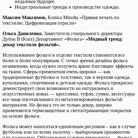
недалекое будущее.
Индустриальные тренды в производстве одежды.
Максим Максимов,
Konica Minolta «Прямая печать по
текстилю. Цифровизация отрасли»
Ольга Даниленко
, Заместитель генерального директора
Дубль В (Kurz) Департамент «Фольга»
«Модный тренд:
декор текстиля фольгой».
Использование фольги в отделке текстиля становится все
более и более популярным. С точки зрения дизайна фольга
незаменима, когда нужно получить яркие блестящие эффекты
на ткани. Сферы применения очень широки — как
традиционные футболки и толстовки, так и верхняя одежда,
купальники, спортивная и детская одежда. Фольга прекрасно
демонстрирует свои возможности на натуральных и
искусственных кожах — кроссовки, туфли, сумки, аксессуары
все чаще изготавливают из металлизированных фольгой
материалов. Но фольга это не только декор, широко
применяются термозащитные и светоотражающие покрытия
на основе фольги.
Фольга может наноситься единичным рисунком – как в случае
футболок или по всему полотну – выборочным орнаментом
или полностью. Обязательное условие технологии — фольга