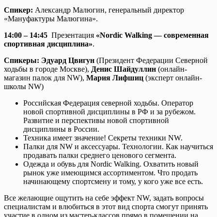
Спикер:
Александр Малюгин, генеральный директор
«Мануфактуры Малюгина».
14:00 – 14:45
Презентация
«Nordic Walking — современная
спортивная дисциплина»
.
Спикеры: Эдуард Цвигун
(Президент Федерации Северной
ходьбы в городе Москве),
Денис Шайдуллин
(онлайн-
магазин палок для NW),
Мария Лифшиц
(эксперт онлайн-
школы NW)
Российская Федерация северной ходьбы. Оператор
новой спортивной дисциплины в РФ и за рубежом.
Развитие и перспективы новой спортивной
дисциплины в России.
Техника имеет значение! Секреты техники NW.
Палки для NW и аксессуары. Технологии. Как научиться
продавать палки среднего ценового сегмента.
Одежда и обувь для Nordic Walking. Охватить новый
рынок уже имеющимся ассортиментом. Что продать
начинающему спортсмену и тому, у кого уже все есть.
Все желающие ощутить на себе эффект NW, задать вопросы
специалистам и влюбиться в этот вид спорта смогут принять
участие в одном из мастер-классов прямо в помещении на