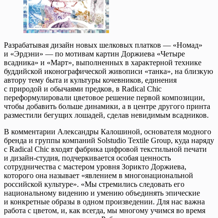
Разрабатывая дизайн новых шелковых платков — «Номад»
и «Эрдэни» — по мотивам картин Доржиева «Четыре
всадника» и «Март», выполненных в характерной технике
буддийской иконографической живописи «танка», на близкую
автору тему быта и культуры кочевников, единения
с природой и обычаями предков, в Radical Chic
переформулировали цветовое решение первой композиции,
чтобы добавить больше динамики, а в центре другого принта
разместили бегущих лошадей, сделав невидимым всадников.
В комментарии Александры Калошиной, основателя модного
бренда и группы компаний Solstudio Textile Group, куда наряду
с Radical Chic входят фабрика цифровой текстильной печати
и дизайн-студия, подчеркивается особая ценность
сотрудничества с мастером уровня Зорикто Доржиева,
которого она называет «явлением в многонациональной
российской культуре». «Мы стремились следовать его
национальному видению и умению объединять эпические
и конкретные образы в одном произведении. Для нас важна
работа с цветом, и, как всегда, мы многому учимся во время