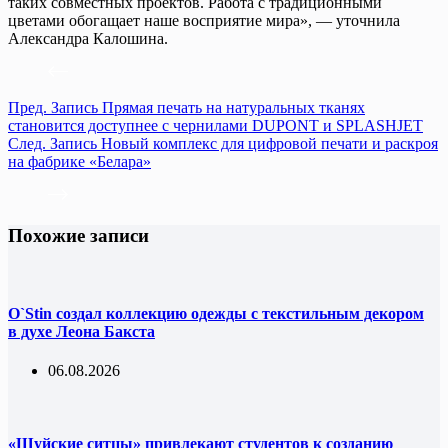
таких совместных проектов. Работа с традиционными
цветами обогащает наше восприятие мира», — уточнила
Александра Калошина.
Пред.
Запись
Прямая печать на натуральных тканях
становится доступнее с чернилами DUPONT и SPLASHJET
След.
Запись
Новый комплекс для цифровой печати и раскроя
на фабрике «Белара»
Похожие записи
O`Stin создал коллекцию одежды с текстильным декором
в духе Леона Бакста
06.08.2026
«Шуйские ситцы» привлекают студентов к созданию