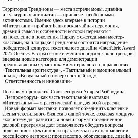
Территория Тренд-зоны — места встречи моды, дизайна
и культурных инициатив — привлечет необычными
активностями. Именно здесь впервые в истории
«Интерткани» пройдет Башкирская чайная церемония,
древний смысл и особенности которой передаются
из поколение в поколения. Наряду с ежегодными мастер-
классами, на площадке Тренд-зоны состоится награждение
победителей конкурса текстильного дизайна «Interfabric Award
2025.Осень». В этом сезоне изменился подход к зоне трендов:
введены новые категории для демонстрации
предоставленных участниками материалов в направлениях
«Текстильная архитектура», «Тактильный и эмоциональный
опыт», «Визуальный и поверхностный код»,
«Ответственность и инновации».
По словам президента Союзлегпрома Андрея Разбродина
«Легпромфорум» как часть текстильной выставки
«Интерткань» — стратегический шаг для всей отрасли.
«Новый формат выставки позволяет объединить ключевые
звенья текстильного бизнеса в одной точке, создавая мощную
экосистему для развития, а новый формат объединенной
деловой программы даст возможность обсудить вопросы
повышения эффективности практически всех направлений
российского легпрома: производство, оборудование, дизайн,