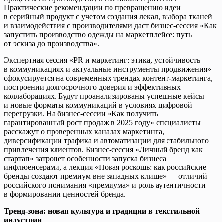
Практические рекомендации по превращению идеи
в серийный продукт с учетом создания лекал, выбора тканей
и взаимодействия с производителями даст бизнес-сессия «Как
запустить производство одежды на маркетплейсе: путь
от эскиза до производства».
Экспертная сессия «PR и маркетинг: этика, устойчивость
в коммуникациях и актуальные инструменты продвижения»
сфокусируется на современных трендах контент-маркетинга,
построении долгосрочного доверия и эффективных
коллаборациях. Будут проанализированы успешные кейсы
и новые форматы коммуникаций в условиях цифровой
перегрузки. На бизнес-сессии «Как получить
гарантированный рост продаж в 2025 году» специалисты
расскажут о проверенных каналах маркетинга,
диверсификации трафика и автоматизации для стабильного
привлечения клиентов. Бизнес-сессия «Личный бренд как
стартап» затронет особенности запуска бизнеса
инфлюенсерами, а лекция «Новая роскошь: как российские
бренды создают премиум вне западных клише» — отличий
российского понимания «премиума» и роль аутентичности
в формировании ценностей бренда.
Тренд-зона: новая культура и традиции в текстильной
индустрии