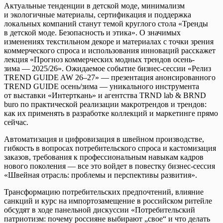
Актуальные тенденции в детской моде, минимализм
и экологичные материалы, сертификация и поддержка
локальных компаний станут темой круглого стола «Тренды
в детской моде. Безопасность и этика». О значимых
изменениях текстильном декоре и материалах с точки зрения
коммерческого спроса и использования инноваций расскажет
лекция «Прогноз коммерческих модных трендов осень-
зима — 2025/26». Ожидаемое событие бизнес-сессии «Релиз
TREND GUIDE AW 26–27» — презентация анонсированного
TREND GUIDE осень/зима — уникального инструмента
от выставки «Интерткань» и агентства TRND lab & BRND
buro по практической реализации макротрендов и трендов:
как их применять в разработке коллекций и маркетинге прямо
сейчас.
Автоматизация и цифровизация в швейном производстве,
гибкость в вопросах потребительского спроса и кастомизация
заказов, требования к профессиональным навыкам кадров
нового поколения — все это войдет в повестку бизнес-сессия
«Швейная отрасль: проблемы и перспективы развития».
Трансформацию потребительских предпочтений, влияние
санкций и курс на импортозамещение в российском ритейле
обсудят в ходе панельной дискуссии «Потребительский
патриотизм: почему россияне выбирают „свое“ и что делать