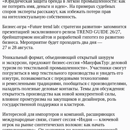
«Юридическая защита бренда в легкой промышленности: как
не потерять имя, деньги и идеи». На примерах судебных
споров эксперты расскажут, как избежать потери прав
на интеллектуальную собственность.
Бизнес-игра «Future trend lab: стратегии развития» запомнится
презентацией эксклюзивного релиза TREND GUIDE 26/27,
брейнштормом инсайтов и разработкой гипотез по развитию
бизнеса. Мероприятие будет проходить два дня —
27 и 28 августа.
Уникальный формат, объединяющий открытый шоурум
и экскурсии, предложит бизнес-сессия «МануфакТур: деловой
туризм по текстильной промышленности». Участники смогут
погрузиться в мир текстильного производства и увидеть его
изнутри, познакомиться с передовыми технологиями
и ремесленными традициями, пообщаться с производителями,
наладить полезные деловые контакты. Темы для обсуждения:
открытость производства как новой конкурентной силы,
влияние промтуризма на закупщиков и дизайнеров, роль
государственной поддержки и кластеров.
Интересной для импортеров и компаний, расширяющих
международные связи, станет сессия «Индия — ключевой
игрок на рынке синтетических волокон: как начать
сотрудничество». От экспертов по внешнеэкономической