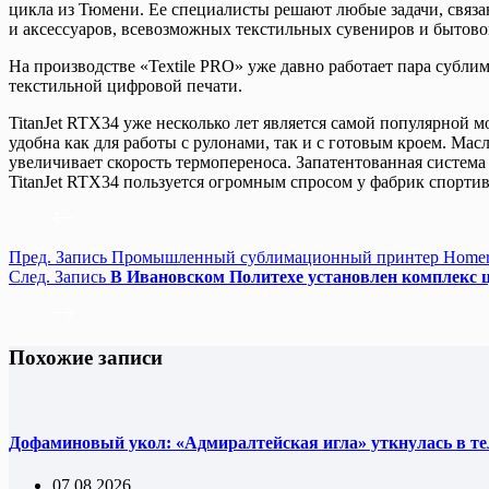
цикла из Тюмени. Ее специалисты решают любые задачи, связа
и аксессуаров, всевозможных текстильных сувениров и бытовог
На производстве «Textile PRO» уже давно работает пара субл
текстильной цифровой печати.
TitanJet RTX34 уже несколько лет является самой популярной 
удобна как для работы с рулонами, так и с готовым кроем. Ма
увеличивает скорость термопереноса. Запатентованная систем
TitanJet RTX34 пользуется огромным спросом у фабрик спорти
Пред.
Запись
Промышленный сублимационный принтер Homer 
След.
Запись
В Ивановском Политехе установлен комплекс 
Похожие записи
Дофаминовый укол: «Адмиралтейская игла» уткнулась в т
07.08.2026