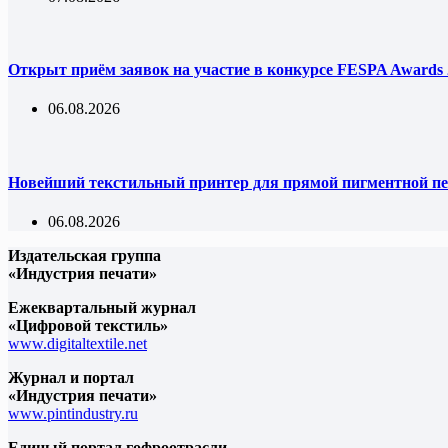
Открыт приём заявок на участие в конкурсе FESPA Awards 
06.08.2026
Новейший текстильный принтер для прямой пигментной пе
06.08.2026
Издательская группа
«Индустрия печати»
Ежеквартальный журнал
«Цифровой текстиль»
www.digitaltextile.net
Журнал и портал
«Индустрия печати»
www.pintindustry.ru
Единый портал гофроотрасли