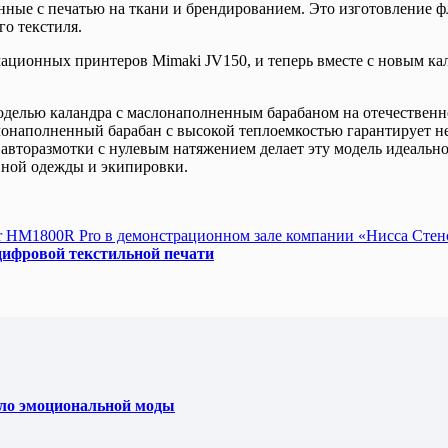
нные с печатью на ткани и брендированием. Это изготовление ф
о текстиля.
имационных принтеров Mimaki JV150, и теперь вместе с новым 
моделью каландра с маслонаполненным барабаном на отечественн
слонаполненный барабан с высокой теплоемкостью гарантирует не
а авторазмотки с нулевым натяжением делает эту модель идеаль
вной одежды и экипировки.
HM1800R Pro в демонстрационном зале компании «Нисса Стен
цифровой текстильной печати
ело эмоциональной моды