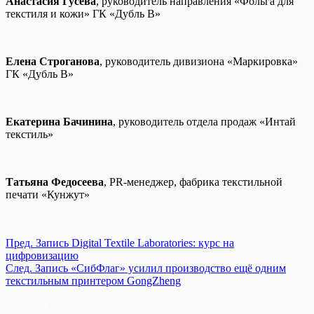
Анастасия Гусева
, руководитель направления «Фольга для
текстиля и кожи» ГК «Дубль В»
Елена Строганова
, руководитель дивизиона «Маркировка»
ГК «Дубль В»
Екатерина Бачинина
, руководитель отдела продаж «Интай
текстиль»
Татьяна Федосеева
, PR-менеджер, фабрика текстильной
печати «Кунжут»
Пред.
Запись
Digital Textile Laboratories: курс на
цифровизацию
След.
Запись
«СибФлаг» усилил производство ещё одним
текстильным принтером GongZheng