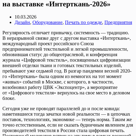
на выставке «Интерткань-2026»
10.03.2026
Дизайн
,
Оборудование
,
Печать по одежде
,
Предприятия
Регулярность отличает привычку, системность — традицию.
В неразрывной связке друг с другом выставка «Интерткань»,
международный проект российского Союза
предпринимателей текстильной и легкой промышленности,
обновившая статус до общеотраслевой, и конференция
журнала «Цифровой текстиль», посвященных цифровизации
внешней отделки ткани и готовых текстильных изделий,
пребывают уже седьмой год. В разгар пандемии весной 2020-
го «Интерткань» была одним из немногих на тот момент
«живых» событий в Москве, с которого, в частности,
возобновил работу ЦВК «Экспоцентр», а мероприятие
от «Цифрового текстиля» вернулось на свое место в деловом
блоке.
Сегодня уже не проводят параллелей до и после ковида:
наметившиеся тогда зачатки новой реальности — в цепочках
поставок, технологиях, экономике — теперь норма. Таким же
точно естественным, если не сказать будничным явлением для
производителей текстиля в России стала цифровая печать.
Постоянный модератор встреч на эту тему в рамках весенней