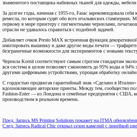
знаменитого поставщика набивных тканей для одежды, мебели и 
За долгие годы, начиная с 1955-го, Fasac зарекомендовала се
ремесла, по которым судят обо всех итальянских стампериях. 
первому в мире принтеру с пигментными чернилами, печатающ
отрасли не удавалось справиться с подобной задачей.
Добавляет очков Presto MAX встроенная функция декоративной
имитировать вышивку и даже другие виды печати — трафарет
безграничные возможности для экспериментов с новыми тексту
Чернила Kornit соответствуют самым строгим стандартам эко
вся система в целом позволяет сэкономить до 95% воды и 94% 
другими цифровыми устройствами, упрощая обработку онлайн-
С гордостью продвигая гарантийный знак «Сделано в Италии» Fa
вдохновляющие авторские принты. Между тем, сообщество польз
Fashion-Enter — из Лондона и семейные предприятия с США, к
производством в реальном времени.
Пред.
Запись
MS Printing Solutions покажет на ITMA обновлён
След.
Запись
Radical Chic открыл сезон камелий с линейкой цв