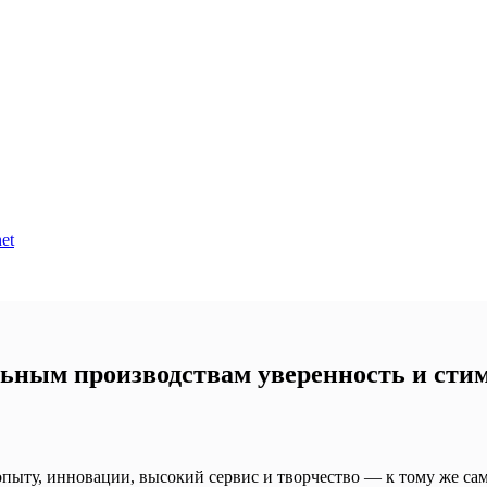
et
ильным производствам уверенность и сти
 опыту, инновации, высокий сервис и творчество — к тому же са