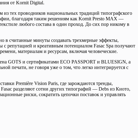
я от Kornit Digital.
дним из тех проводников национальных традиций типографского
афии, благодаря таким решениям как Kornit Presto MAX —
кстиле любого состава в один проход. До сих пор никому в
жно в считанные минуты создавать трехмерные эффекты,
 с репутацией и креативным потенциалом Fasac Spa получают
емени, материалам и ресурсам, включая человеческие.
ерждена GOTS и сертификатами ECO PASSPORT и BLUESIGN, а
ой печати, не говоря уже о том, что легко интегрируется с
авки Première Vision Paris, где зарождаются тренды,
 Fasac разделяют сотни других типографий — Debs из Киото,
рационные риски, сократить цепочки поставок и управлять