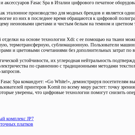
аксессуаров Fasac Spa в Италии цифрового печатное оборудовани
бя как эталонное производство для модных брендов и является о
Многие из них в последнее время обращаются к цифровой полигр
ему неоновыми цветами и чистым белым на темном и цветном те
 отделки на основе технологии Xdi: с ее помощью на ткани мо
ную, термотрансферную, сублимационную. Пользователи машины
рами и цветовыми сочетаниями без дополнительных затрат по вр
логической устойчивости, их углеродная нейтральность подтв
электричества по сравнению с традиционными методами текстильн
запросов.
sac Spa командует: «Go White!», демонстрируя посетителям выст
ователей принтеров Kornit по всему миру растет: точку зрения
оторые уверены, что цифровые технологии помогут снизить опе
ный комплекс JP7
еточных платков