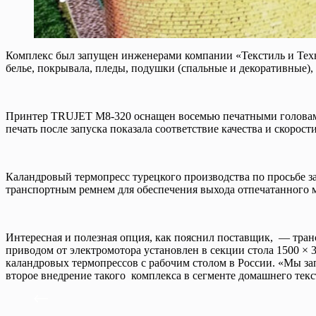
Комплекс был запущен инженерами компании «Текстиль и Техн
белье, покрывала, пледы, подушки (спальные и декоративные),
Принтер TRUJET M8-320 оснащен восемью печатными головами Ep
печать после запуска показала соответствие качества и скорост
Каландровый термопресс турецкого производства по просьбе
транспортным ремнем для обеспечения выхода отпечатанного м
Интересная и полезная опция, как пояснил поставщик, — тран
приводом от электромотора установлен в секции стола 1500 ×
каландровых термопрессов с рабочим столом в России. «Мы зап
второе внедрение такого комплекса в сегменте домашнего те