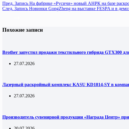
Пред.
Запись
На фабрике «Русичи» новый АНРК на базе рас
След.
Запись
Новинки GongZheng на выставке FESPA и в демо
Похожие записи
Brother запустил продажи текстильного гибрида GTX300 дл
27.07.2026
Лазерный раскройный комплекс KASU KD1814-SY в комп
27.07.2026
Производитель сувенирной продукции «Награда Центр» при
20.07.2026