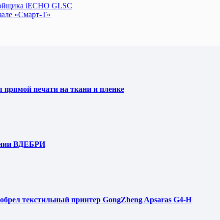
кройщика iECHO GLSC
зале «Смарт-Т»
я прямой печати на ткани и пленке
ании ВДЕБРИ
обрел текстильный принтер GongZheng Apsaras G4-H