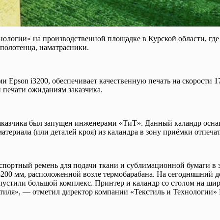
ологии» на производственной площадке в Курской области, где
 полотенца, наматрасники.
son i3200, обеспечивает качественную печать на скорости 170 
и печати ожиданиям заказчика.
 заказчика был запущен инженерами «ТиТ». Данный каландр ос
атериала (или деталей кроя) из каландра в зону приёмки отпеч
спортный ремень для подачи ткани и сублимационной бумаги в 
 3200 мм, расположенной возле термобарабана. На сегодняшний 
устили большой комплекс. Принтер и каландр со столом на шири
кстиля», — отметил директор компании «Текстиль и Технологии