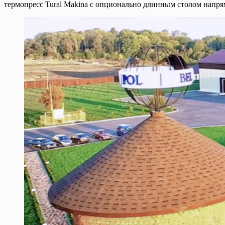
термопресс Tural Makina с опционально длинным столом напря