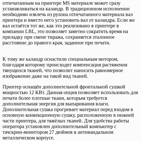
отпечатанным на принтере MS материале может сразу
устанавливаться на каландр. В традиционном исполнении
необходимо извлечь из рулона отпечатанного материала вал
принтера и вместо него установить вал от каландра. Если же
вал остаётся тот же, как это реализовано в принтере в
компании LBL, это позволяет заметно сократить время на
приладку при смене тиража, сохраняется эталонное
расстояние до правого края, заданное при печати.
К тому же каландр оснастили специальным мотором,
благодаря которому происходит компенсация растяжения
тянущихся тканей, что позволит наносить равномерное
изображение даже на такой вид тканей.
Принтер оснащён дополнительной фронтальной сушкой
мощностью 12 КВт. Данная опция позволяет использовать для
печати более плотные ткани, которым требуется
дополнительная энергия для выпаривания влаги.
Дополнительная сушка прогревает материал перед входом в
основную конвекционную сушку, расположенную в нижней
части принтера, для тяжёлых тканей. Для удобства работы
оператора установлен дополнительный компьютер с
тачскрин-монитором 27 дюймов в антивандальном
металлическом корпусе.