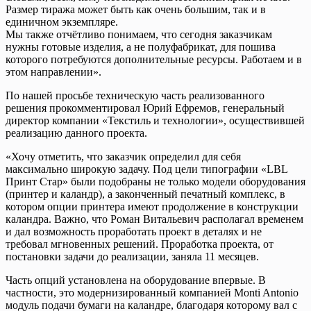
Размер тиража может быть как очень большим, так и в
единичном экземпляре.
Мы также отчётливо понимаем, что сегодня заказчикам
нужны готовые изделия, а не полуфабрикат, для пошива
которого потребуются дополнительные ресурсы. Работаем и в
этом направлении».
По нашей просьбе техническую часть реализованного
решения прокомментировал Юрий Ефремов, генеральный
директор компании «Текстиль и технологии», осуществившей
реализацию данного проекта.
«Хочу отметить, что заказчик определил для себя
максимально широкую задачу. Под цели типографии «LBL
Принт Стар» были подобраны не только модели оборудования
(принтер и каландр), а законченный печатный комплекс, в
котором опции принтера имеют продолжение в конструкции
каландра. Важно, что Роман Витальевич располагал временем
и дал возможность проработать проект в деталях и не
требовал мгновенных решений. Проработка проекта, от
постановки задачи до реализации, заняла 11 месяцев.
Часть опций установлена на оборудование впервые. В
частности, это модернизированный компанией Monti Antonio
модуль подачи бумаги на каландре, благодаря которому вал с