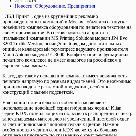
25.11.2019
Новости
,
Оборудование
,
Предприятия
«ЛБЛ Принт», одна из крупнейших рекламно-
производственных компаний в Москве, объявила о запуске
новейшего комплекса оборудования по печати на текстиле на
своём производстве. В составе комплекса принтер
итальянской компании MS Printing Solutions модели JP4 Evo
3200 Textile Version, оснащённый рядом дополнительных
опций, и каландровый термопресс ведущего производителя
Monti Antonio модели 91-3600. Конфигурация и функционал
печатного комплекса не имеет аналогов на российском и
европейском рынках.
Благодаря такому оснащению комплекс имеет возможность
печатать напрямую по разным видам тканей. Это необходимо
при производстве рекламной продукции, особенно
конструкций с задней подсветкой.
Ещё одной отличительной особенностью является
использование новейшей серии гибридных чернил Kiian
серии KDX, позволяющих использовать расширенный спектр
запечатываемых материалов и увеличенный цветовой охват
за счёт использования дополнительных цветов. Важной
особенностью чернил серии KDX является их большая
оптическая плотность по сравнению с конкурентами и