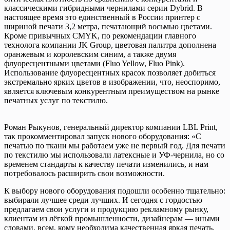
классическими гибридными чернилами серии Dybrid. В
настоящее время это единственный в России принтер с
шириной печати 3,2 метра, печатающий восьмью цветами.
Кроме привычных CMYK, по рекомендации главного
технолога компании JK Group, цветовая палитра дополнена
оранжевым и королевским синим, а также двумя
флуоресцентными цветами (Fluo Yellow, Fluo Pink).
Использование флуоресцентных красок позволяет добиться
экстремально ярких цветов в изображении, что, неоспоримо,
является ключевым конкурентным преимуществом на рынке
печатных услуг по текстилю.
Роман Рыкунов, генеральный директор компании LBL Print,
так прокомментировал запуск нового оборудования: «С
печатью по ткани мы работаем уже не первый год. Для печати
по текстилю мы использовали латексные и УФ-чернила, но со
временем стандарты к качеству печати изменились, и нам
потребовалось расширить свои возможности.
К выбору нового оборудования подошли особенно тщательно:
выбирали лучшее среди лучших. И сегодня с гордостью
предлагаем свои услуги и продукцию рекламному рынку,
клиентам из лёгкой промышленности, дизайнерам — иными
словами, всем, кому необходима качественная яркая печать.