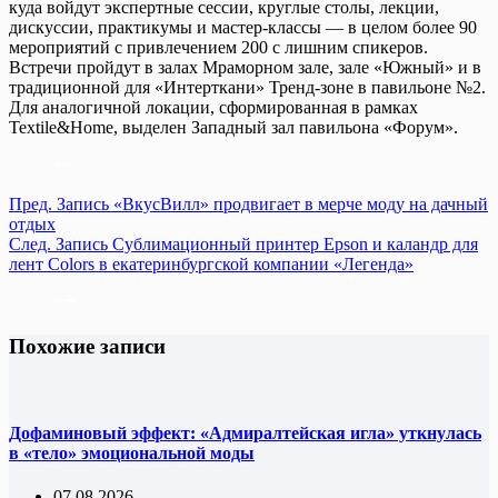
куда войдут экспертные сессии, круглые столы, лекции,
дискуссии, практикумы и мастер-классы — в целом более 90
мероприятий с привлечением 200 с лишним спикеров.
Встречи пройдут в залах Мраморном зале, зале «Южный» и в
традиционной для «Интерткани» Тренд-зоне в павильоне №2.
Для аналогичной локации, сформированная в рамках
Textile&Home, выделен Западный зал павильона «Форум».
Пред.
Запись
«ВкусВилл» продвигает в мерче моду на дачный
отдых
След.
Запись
Сублимационный принтер Epson и каландр для
лент Colors в екатеринбургской компании «Легенда»
Похожие записи
Дофаминовый эффект: «Адмиралтейская игла» уткнулась
в «тело» эмоциональной моды
07.08.2026