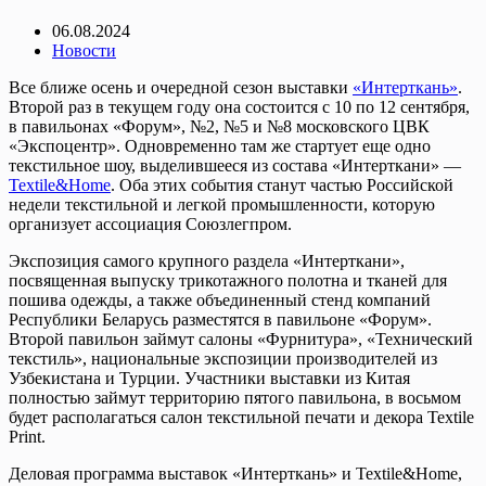
06.08.2024
Новости
Все ближе осень и очередной сезон выставки
«Интерткань»
.
Второй раз в текущем году она состоится с 10 по 12 сентября,
в павильонах «Форум», №2, №5 и №8 московского ЦВК
«Экспоцентр». Одновременно там же стартует еще одно
текстильное шоу, выделившееся из состава «Интерткани» —
Textile&Home
. Оба этих события станут частью Российской
недели текстильной и легкой промышленности, которую
организует ассоциация Союзлегпром.
Экспозиция самого крупного раздела «Интерткани»,
посвященная выпуску трикотажного полотна и тканей для
пошива одежды, а также объединенный стенд компаний
Республики Беларусь разместятся в павильоне «Форум».
Второй павильон займут салоны «Фурнитура», «Технический
текстиль», национальные экспозиции производителей из
Узбекистана и Турции. Участники выставки из Китая
полностью займут территорию пятого павильона, в восьмом
будет располагаться салон текстильной печати и декора Textile
Print.
Деловая программа выставок «Интерткань» и Textile&Home,