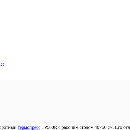
et
воротный
термопресс
TP500R с рабочим столом 40×50 см. Его о