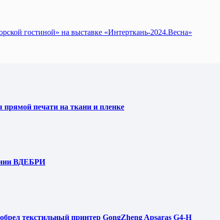
орской гостиной» на выставке «Интерткань-2024.Весна»
я прямой печати на ткани и пленке
ании ВДЕБРИ
обрел текстильный принтер GongZheng Apsaras G4-H