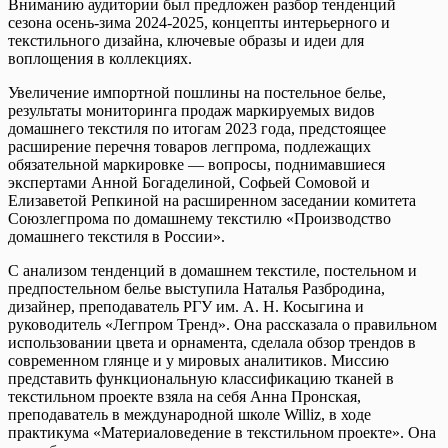
Вниманию аудитории был предложен разбор тенденций
сезона осень-зима 2024-2025, концепты интерьерного и
текстильного дизайна, ключевые образы и идеи для
воплощения в коллекциях.
Увеличение импортной пошлины на постельное белье,
результаты мониторинга продаж маркируемых видов
домашнего текстиля по итогам 2023 года, предстоящее
расширение перечня товаров легпрома, подлежащих
обязательной маркировке — вопросы, поднимавшиеся
экспертами Анной Богаделиной, Софьей Сомовой и
Елизаветой Репкиной на расширенном заседании комитета
Союзлегпрома по домашнему текстилю «Производство
домашнего текстиля в России».
С анализом тенденций в домашнем текстиле, постельном и
предпостельном белье выступила Наталья Разбродина,
дизайнер, преподаватель РГУ им. А. Н. Косыгина и
руководитель «Легпром Тренд». Она рассказала о правильном
использовании цвета и орнамента, сделала обзор трендов в
современном глянце и у мировых аналитиков. Миссию
представить функциональную классификацию тканей в
текстильном проекте взяла на себя Анна Пронская,
преподаватель в международной школе Williz, в ходе
практикума «Материаловедение в текстильном проекте». Она