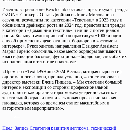
Именно в тренд-зоне Beach club состоялся практикум «Тренды
OZON». Спикеры Ольга Двойная и Лилия Милованова
озвучили результаты по категории «Текстиль» в 2023 году и
обозначили драйверы роста на 2024 год, представили тренды
в категории «Домашний текстиль» и ниши с потенциалом
роста. Большую аудиторию собрал практикум «1000 и один
способ применения декоративных бордюров в костюме и
интерьере». Руководитель направления Designer Asssistent
Мария Гарейс объяснила, какое место бордюры занимают в
классификации басонов, функционале бордюров, способах их
использования в текстиле и костюме.
«Премьера «Textile&Home-2024.Весна», которая выросла из
одноименного салона, прошла успешно, – констатировала
директор выставки Елена Пищева. – Мы отметили большой
интерес к экспозиции со стороны профессиональной
аудитории и как организаторы можем уверенно сказать: в
текстильной отрасли появилась новая профессиональная
площадка, которая со временем станет масштабным и
авторитетным мероприятием».
Пред.
Запись
Стратегия развития легпрома, технический