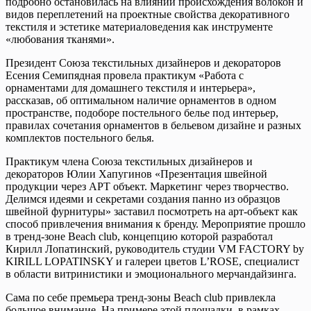
подробно остановилась на влиянии происхождения волокон и
видов переплетений на проектные свойства декоративного
текстиля и эстетике материаловедения как инструменте
«любования тканями».
Президент Союза текстильных дизайнеров и декораторов
Есения Семипядная провела практикум «Работа с
орнаментами для домашнего текстиля и интерьера»,
рассказав, об оптимальном наличие орнаментов в одном
пространстве, подоборе постельного белье под интерьер,
правилах сочетания орнаментов в бельевом дизайне и разных
комплектов постельного белья.
Практикум члена Союза текстильных дизайнеров и
декораторов Юлии Хапугинов «Презентация швейной
продукции через АРТ объект. Маркетинг через творчество.
Делимся идеями и секретами создания панно из образцов
швейной фурнитуры» заставил посмотреть на арт-объект как
способ привлечения внимания к бренду. Мероприятие прошло
в тренд-зоне Beach club, концепцию которой разработал
Кирилл Лопатинский, руководитель студии VM FACTORY by
KIRILL LOPATINSKY и галереи цветов L’ROSE, специалист
в области витринистики и эмоционального мерчандайзинга.
Сама по себе премьера тренд-зоны Beach club привлекла
большое внимание. На примере этой площадки, в рамках