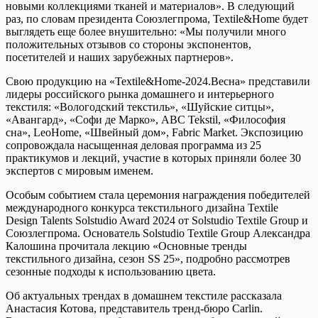
новыми коллекциями тканей и материалов». В следующий
раз, по словам президента Союзлегпрома, Textile&Home будет
выглядеть еще более внушительно: «Мы получили много
положительных отзывов со стороны экспонентов,
посетителей и наших зарубежных партнеров».
Свою продукцию на «Textile&Home-2024.Весна» представили
лидеры российского рынка домашнего и интерьерного
текстиля: «Вологодский текстиль», «Шуйские ситцы»,
«Авангард», «Софи де Марко», ABC Tekstil, «Философия
сна», LeoHome, «Швейный дом», Fabric Market. Экспозицию
сопровождала насыщенная деловая программа из 25
практикумов и лекций, участие в которых приняли более 30
экспертов с мировым именем.
Особым событием стала церемония награждения победителей
международного конкурса текстильного дизайна Textile
Design Talents Solstudio Award 2024 от Solstudio Textile Group и
Союзлегпрома. Основатель Solstudio Textile Group Александра
Калошина прочитала лекцию «Основные тренды
текстильного дизайна, сезон SS 25», подробно рассмотрев
сезонные подходы к использованию цвета.
Об актуальных трендах в домашнем текстиле рассказала
Анастасия Котова, представитель тренд-бюро Carlin.