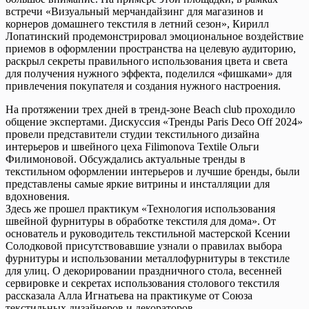
встречи «Визуальный мерчандайзинг для магазинов и
корнеров домашнего текстиля в летний сезон», Кирилл
Лопатинский продемонстрировал эмоциональное воздействие
приемов в оформлении пространства на целевую аудиторию,
раскрыл секреты правильного использования цвета и света
для получения нужного эффекта, поделился «фишками» для
привлечения покупателя и создания нужного настроения.
На протяжении трех дней в тренд-зоне Beach club проходило
общение экспертами. Дискуссия «Тренды Paris Deco Off 2024»
провели представители студии текстильного дизайна
интерьеров и швейного цеха Filimonova Textile Ольги
Филимоновой. Обсуждались актуальные тренды в
текстильном оформлении интерьеров и лучшие бренды, были
представлены самые яркие витрины и инсталляции для
вдохновения.
Здесь же прошел практикум «Технология использования
швейной фурнитуры в обработке текстиля для дома». От
основатель и руководитель текстильной мастерской Ксении
Солодковой присутствовавшие узнали о правилах выбора
фурнитуры и использовании металлофурнитуры в текстиле
для улиц. О декорировании праздничного стола, весенней
сервировке и секретах использования столового текстиля
рассказала Алла Игнатьева на практикуме от Союза
текстильных дизайнеров и декораторов.