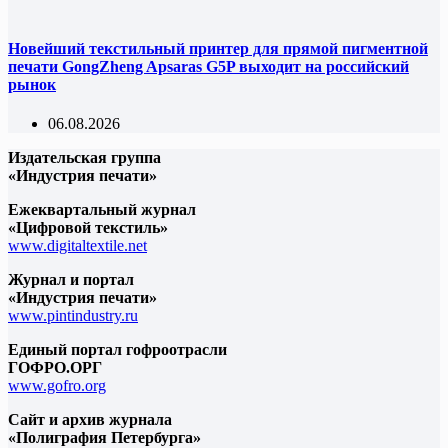
Новейший текстильный принтер для прямой пигментной
печати GongZheng Apsaras G5P выходит на российский
рынок
06.08.2026
Издательская группа
«Индустрия печати»
Ежеквартальный журнал
«Цифровой текстиль»
www.digitaltextile.net
Журнал и портал
«Индустрия печати»
www.pintindustry.ru
Единый портал гофроотрасли
ГОФРО.ОРГ
www.gofro.org
Сайт и архив журнала
«Полиграфия Петербурга»