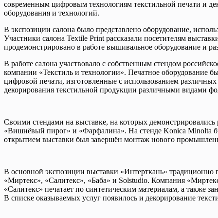
современным цифровым технологиям текстильной печати и дек
оборудования и технологий.
В экспозиции салона было представлено оборудование, использ
Участники салона Textile Print рассказали посетителям выст
продемонстрировано в работе вышивальное оборудование и ра
В работе салона участвовало с собственным стендом российско
компании «Текстиль и технологии». Печатное оборудование бы
цифровой печати, изготовленные с использованием различны
декорирования текстильной продукции различными видами фо
Своими стендами на выставке, на которых демонстрировались
«Вишнёвый пирог» и «Фарфалина». На стенде Konica Minolta б
открытием выставки был завершён монтаж нового промышленно
В основной экспозиции выставки «Интерткань» традиционно п
«Миртекс», «Салитекс», «Баба» и Solstudio. Компания «Мирте
«Салитекс» печатает по синтетическим материалам, а также з
В списке оказываемых услуг появилось и декорирование текст