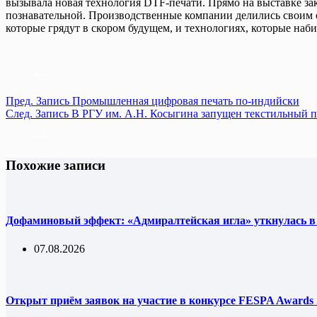
вызывала новая технология DTF-печати. Прямо на выставке за
познавательной. Производственные компании делились своим о
которые грядут в скором будущем, и технологиях, которые наби
Пред.
Запись
Промышленная цифровая печать по-индийски
След.
Запись
В РГУ им. А.Н. Косыгина запущен текстильный 
Похожие записи
Дофаминовый эффект: «Адмиралтейская игла» уткнулась в
07.08.2026
Открыт приём заявок на участие в конкурсе FESPA Awards 