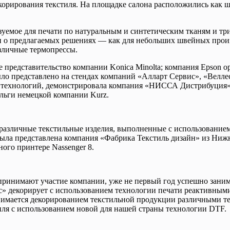
орирования текстиля. На площадке салона расположились как ш
уемое для печати по натуральным и синтетическим тканям и три
авки о предлагаемых решениях — как для небольших швейных про
зличные термопрессы.
е представительство компании Konica Minolta; компания Epson 
ло представлено на стендах компаний «Алларт Сервис», «Велле
х технологий, демонстрировала компания «НИССА Дистрибуция».
льги немецкой компании Kurz.
 различные текстильные изделия, выполненные с использование
ыла представлена компания «Фабрика Текстиль дизайн» из Нижн
го принтере Nassenger 8.
ринимают участие компании, уже не первый год успешно заним
кс» декорирует с использованием технологии печати реактивным
анимается декорированием текстильной продукции различными т
иля с использованием новой для нашей страны технологии DTF.