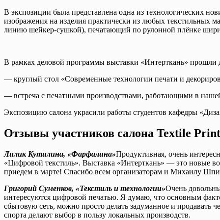
В экспозиции была представлена одна из технологических нови
изображения на изделия практически из любых текстильных ма
линию шейкер-сушкой), печатающий по рулонной плёнке ширин
В рамках деловой программы выставки «Интерткань» прошли 
— круглый стол «Современные технологии печати и декорирова
— встреча с печатными производствами, работающими в нашей 
Экспозицию салона украсили работы студентов кафедры «Диза
Отзывы участников салона Textile Prin
Лилик Кутилина, «Фарфалина»
Продуктивная, очень интересн
«Цифровой текстиль». Выставка «Интерткань» — это новые воз
приедем в марте! Спасибо всем организаторам и Михаилу Шпи
Григорий Суменков, «Текстиль и технологии»
Очень довольны 
интересуются цифровой печатью. Я думаю, что основным фактор
сбытовую сеть, можно просто делать задуманное и продавать 
спорта делают выбор в пользу локальных производств.