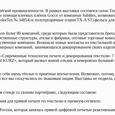
гкой промышленности. В рамках выставки состоялся салон Textil
и помощи клеевых плёнок Gocce от компании Sublitex, возможн
я ColorTex № 34854) и полупрозрачные (серия TX-A ST) фольги дл
ило более 80 компаний, среди которых были представители брен
рственные структуры, ателье и фабрики, оптовые торговые комп
дственные компании. Возникли новые контакты из текстильной 
венирных компаний, занимающихся декорированием своих издели
Современные технологии печати и декорирования текстиля» 7 сент
d KURZ», который вызвал живой отклик и невероятно большой и
е себя очень тёплые и приятные впечатления. Возможно, потому
 все мы соскучились по знакомым лицам. Выставка не подвела, 
ом стенде со своими партнёрами, следующим составом:
ния для прямой печати по текстилю в премиум-сегменте.
России, которая занялась прямой цифровой печатью реактивным