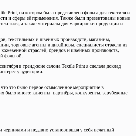
e Print, на котором была представлена фольга для текстиля и
ости и сферы её применения. Также были презентованы новые
я текстиля, а также материалы для маркировки продукции и
дов, текстильных и швейных производств, магазины,
ании, торговые агенты и дизайнеры, специалисты отрасли из
и кожевенной отраслей, брендов и швейных производств,
й фольгой.
ября в тренд-зоне салона Textile Print я сделала доклад
нтерес у аудитории.
, что это было первое осмысленное мероприятие в
их было много: клиенты, партнёры, конкуренты, зарубежные
и чернилами и недавно установившая у себя печатный