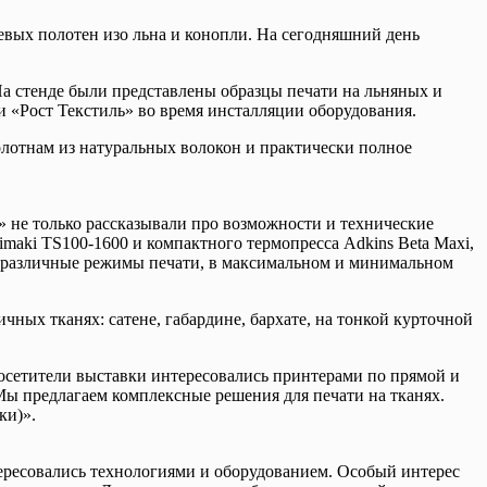
евых полотен изо
льна и конопли. На сегодняшний день
На стенде были представлены образцы печати на льняных и
 «Рост Текстиль» во время инсталляции оборудования.
олотнам из натуральных волокон и практически полное
» не только рассказывали про возможности и технические
aki TS100-1600 и компактного термопресса Adkins Beta Maxi,
ь различные режимы печати, в максимальном и минимальном
ых тканях: сатене, габардине, бархате, на тонкой курточной
осетители выставки интересовались принтерами по прямой и
Мы предлагаем комплексные решения для печати на тканях.
ки)».
тересовались технологиями и оборудованием. Особый интерес