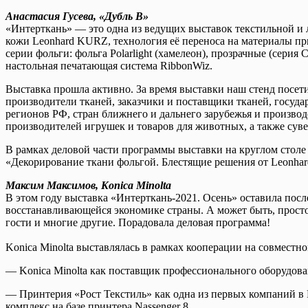
Анастасия Гусева, «Дубль В»
«Интерткань» — это одна из ведущих выставок текстильной и лё
кожи Leonhard KURZ, технология её переноса на материалы пр
серии фольги: фольга Polarlight (хамелеон), прозрачные (сери
настольная печатающая система RibbonWiz.
Выставка прошла активно. За время выставки наш стенд посет
производители тканей, заказчики и поставщики тканей, госуда
регионов РФ, стран ближнего и дальнего зарубежья и произво
производителей игрушек и товаров для животных, а также су
В рамках деловой части программы выставки на круглом столе «
«Декорирование ткани фольгой. Блестящие решения от Leonhar
Максим Максимов, Konica Minolta
В этом году выставка «Интерткань-2021. Осень» оставила посл
восстанавливающейся экономике страны. А может быть, просто
гости и многие другие. Порадовала деловая программа!
Konica Minolta выставлялась в рамках кооперации на совместн
— Konica Minolta как поставщик профессионального оборудова
— Принтерия «Рост Текстиль» как одна из первых компаний в 
комплекс на базе принтера Nassenger 8.