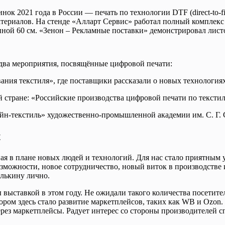
нок 2021 года в России — печать по технологии DTF (direct-to
териалов. На стенде «Алларт Сервис» работал полный комплекс 
ой 60 см. «Зенон – Рекламные поставки» демонстрировал лист
два мероприятия, посвящённые цифровой печати:
ния текстиля», где поставщики рассказали о новых технологиях
стране: «Российские производства цифровой печати по текстил
йн-текстиль» художественно-промышленной академии им. С. Г. 
t
ая в плане новых людей и технологий. Для нас стало приятным 
можности, новое сотрудничество, новый виток в производстве и
лькину лично.
выставкой в этом году. Не ожидали такого количества посетител
ом здесь стало развитие маркетплейсов, таких как WB и Ozon. 
через маркетплейсы. Радует интерес со стороны производителей