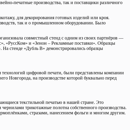
вейно-печатные производства, так и поставщики различного
котажу, для декорирования готовых изделий или кроя.
изводств, так и о промышленном оборудовании. Было
организовала совместный стенд с одним из своих партнёров —
с», «РуссКом» и «Зенон – Рекламные поставки». Образцы
 На стенде «Дубль В» демонстрировались образцы
м технологий цифровой печати, были представлены компании
его Новгорода, на производстве которой буквально перед
ающиеся текстильной печатью в нашей стране. Это
и чернилами трикотажные полотна собственного производства.
ермоплёнками, стразами, нанесением фольги и многим другим.