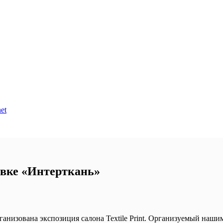
et
тавке «Интерткань»
рганизована экспозиция салона Textile Print. Организуемый наш