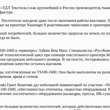
 «ТДЛ Текстиль») как крупнейший в России производитель ткан
фактуре.
 Посетители заходили даже после окончания работы выставки. 
ые на принтере Nassenger 8 реактивными чернилами в принтерии
ний потребителей, большое количество запросов на печать по п
гда не было.
100-1600 и термопресс Adkins Beta Maxi. Специалисты «РуссКом
й технологический цикл при помощи текстильного принтера Mim
ния продукции небольшого размера. В частности, тестировалис
зрешении качество осталось высоким.
, изготовленные на TS100-1600. Они были выполнены на различн
енная, яркая и сочная.
aki Грант Коштоян дал небольшой комментарий по участию: «П
100-1600, себестоимостью отпечатка, скоростью оборудования. 
етение постпечатного оборудования (каландры, прессы, ИК-суш
ыло большое количество посетителей, которые действительно ин