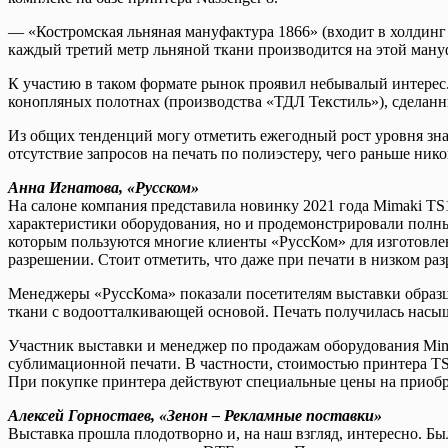
— «Костромская льняная мануфактура 1866» (входит в холдинг
каждый третий метр льняной ткани производится на этой ману
К участию в таком формате рынок проявил небывалый интерес.
конопляных полотнах (производства «ТДЛ Текстиль»), сделанн
Из общих тенденций могу отметить ежегодный рост уровня зна
отсутствие запросов на печать по полиэстеру, чего раньше нико
Анна Игнатова, «Русском»
На салоне компания представила новинку 2021 года Mimaki TS
характеристики оборудования, но и продемонстрировали полны
которым пользуются многие клиенты «РуссКом» для изготовле
разрешении. Стоит отметить, что даже при печати в низком ра
Менеджеры «РуссКома» показали посетителям выставки образцы
ткани с водоотталкивающей основой. Печать получилась насыщ
Участник выставки и менеджер по продажам оборудования Mim
сублимационной печати. В частности, стоимостью принтера TS
При покупке принтера действуют специальные цены на приобр
Алексей Горностаев, «Зенон – Рекламные поставки»
Выставка прошла плодотворно и, на наш взгляд, интересно. Б