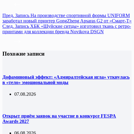
Пред.
Запись
На производстве спортивной формы UNIFORM
заработал новый принтер GongZheng Apsaras G2 от «Смарт-Т»
След.
Запись
ХБК «Шуйские ситцы» изготовил ткань с ретро-
принтами для коллекции бренда Novikova DSGN
Похожие записи
Дофаминовый эффект: «Адмиралтейская игла» уткнулась
в «тело» эмоциональной моды
07.08.2026
Открыт приём заявок на участие в конкурсе FESPA
Awards 2027
06.08.2026