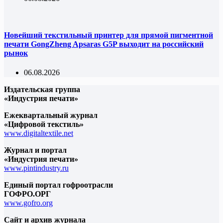
Новейший текстильный принтер для прямой пигментной
печати GongZheng Apsaras G5P выходит на российский
рынок
06.08.2026
Издательская группа
«Индустрия печати»
Ежеквартальный журнал
«Цифровой текстиль»
www.digitaltextile.net
Журнал и портал
«Индустрия печати»
www.pintindustry.ru
Единый портал гофроотрасли
ГОФРО.ОРГ
www.gofro.org
Сайт и архив журнала