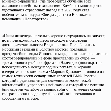
Минэкономразвития), где проводится обучение всех
желающих швейным технологиям. Комбинат многократно
удостаивался отраслевых наград и в 2023 году стал
победителем конкурса «Звезда Дальнего Востока» в
номинации «Новаторство».
«Наши инженеры не только хорошо потрудились на запуске,
но и познакомились с Лесозаводском и осмотрели
достопримечательности Владивостока. Полюбовались
морскими звездами и Золотым мостом, погладили
прозрачнейшие воды Японского моря, поплавали на льдине и
сфотографировались на фоне прославленных судов —
трехмачтового учебного фрегата «Надежда» (многократно
побеждавшего в международных регатах) и корабля
измерительного комплекса «Маршал Крылов» — одного из
самых технически оснащенных кораблей ВМФ России,
который предназначен для слежения за космической
обстановкой и управления войсками и который заслуженно
был наречен «штабом звездных войн», — отмечает самый
географически продвинутый российский поставщик в
сообщении о запуске.