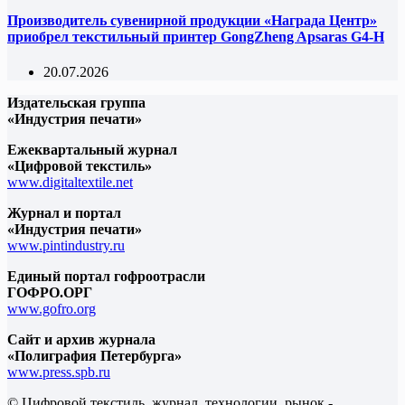
Производитель сувенирной продукции «Награда Центр»
приобрел текстильный принтер GongZheng Apsaras G4-H
20.07.2026
Издательская группа
«Индустрия печати»
Ежеквартальный журнал
«Цифровой текстиль»
www.digitaltextile.net
Журнал и портал
«Индустрия печати»
www.pintindustry.ru
Единый портал гофроотрасли
ГОФРО.ОРГ
www.gofro.org
Сайт и архив журнала
«Полиграфия Петербурга»
www.press.spb.ru
© Цифровой текстиль, журнал, технологии, рынок -