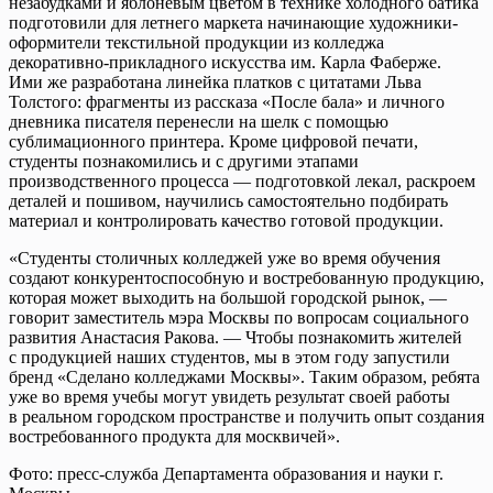
незабудками и яблоневым цветом в технике холодного батика
подготовили для летнего маркета начинающие художники-
оформители текстильной продукции из колледжа
декоративно-прикладного искусства им. Карла Фаберже.
Ими же разработана линейка платков с цитатами Льва
Толстого: фрагменты из рассказа «После бала» и личного
дневника писателя перенесли на шелк с помощью
сублимационного принтера. Кроме цифровой печати,
студенты познакомились и с другими этапами
производственного процесса — подготовкой лекал, раскроем
деталей и пошивом, научились самостоятельно подбирать
материал и контролировать качество готовой продукции.
«Студенты столичных колледжей уже во время обучения
создают конкурентоспособную и востребованную продукцию,
которая может выходить на большой городской рынок, —
говорит заместитель мэра Москвы по вопросам социального
развития Анастасия Ракова. — Чтобы познакомить жителей
с продукцией наших студентов, мы в этом году запустили
бренд «Сделано колледжами Москвы». Таким образом, ребята
уже во время учебы могут увидеть результат своей работы
в реальном городском пространстве и получить опыт создания
востребованного продукта для москвичей».
Фото: пресс-служба Департамента образования и науки г.