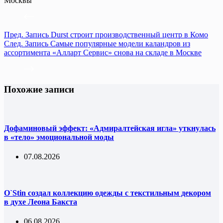
Москвы
Пред.
Запись
Durst строит производственный центр в Комо
След.
Запись
Самые популярные модели каландров из
ассортимента «Алларт Сервис» снова на складе в Москве
Похожие записи
Дофаминовый эффект: «Адмиралтейская игла» уткнулась
в «тело» эмоциональной моды
07.08.2026
O`Stin создал коллекцию одежды с текстильным декором
в духе Леона Бакста
06.08.2026