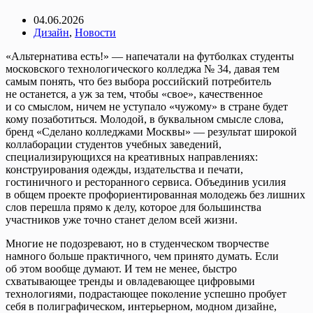
04.06.2026
Дизайн
,
Новости
«Альтернатива есть!» — напечатали на футболках студенты
московского технологического колледжа № 34, давая тем
самым понять, что без выбора российский потребитель
не останется, а уж за тем, чтобы «свое», качественное
и со смыслом, ничем не уступало «чужому» в стране будет
кому позаботиться. Молодой, в буквальном смысле слова,
бренд «Сделано колледжами Москвы» — результат широкой
коллаборации студентов учебных заведений,
специализирующихся на креативных направлениях:
конструирования одежды, издательства и печати,
гостиничного и ресторанного сервиса. Объединив усилия
в общем проекте профориентированная молодежь без лишних
слов перешла прямо к делу, которое для большинства
участников уже точно станет делом всей жизни.
Многие не подозревают, но в студенческом творчестве
намного больше практичного, чем принято думать. Если
об этом вообще думают. И тем не менее, быстро
схватывающее тренды и овладевающее цифровыми
технологиями, подрастающее поколение успешно пробует
себя в полиграфическом, интерьерном, модном дизайне,